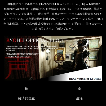
90年代ビジュアル系バンドDAS:VASSER → GUICHE → [P:D] → Number
MouseのVoice担当。超極貧バンド生活から心機一転、アメリカ留学。英語と
プログラミングを体得し、現在大手IT企業のサラリーマン&株式投資家＆時々
タトゥーモデル。３年間の海外勤務 (マレーシア・シンガポール)を経て、2021
年日本帰国。こんな私の株式投資でFIRE(経済的自由)を手にし、再びステージ
に返り咲く人生の「雑記ブログ」
旅
食
経済的自立
生活