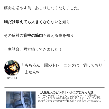
筋肉を増やす為、あまりしなくなりました。
胸だけ鍛えても大きくならない
と知り
その反対の
背中の筋肉
も鍛える事を知り
一生懸命、両方鍛えてきました！
もちろん、腰のトレーニングは一切しており
ませんw
KYOHEI
【人生最大のピンチ】ヘルニアになった話
ハローワールド！！皆さん、こんばんわ！！火曜の夜は、
こっそりとブログの記事を更新しています。元ビジュアル
系のバンドマンで現在大手IT系のビジネスマンで株式投資
家のKYOHEIです。KYOHEI本日も何卒何卒宜しくです！
本日は、健康こそ最大の...