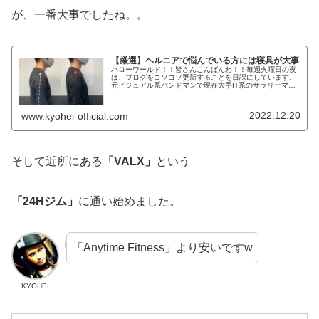
が、一番大事でしたね。。
【厳選】ヘルニアで悩んでいる方には寝具が大事
ハローワールド！！皆さんこんばんわ！！毎週火曜日の夜
は、ブログをコソコソ更新することを日課にしています。
元ビジュアル系バンドマンで現在大手IT系のサラリーマン
で株式投資家のKYOHEIです。KYOHEI本日も宜しくお願
いします。本日は、腰椎...
2022.12.20
www.kyohei-official.com
そして近所にある
「VALX」
という
「24Hジム」
に通い始めました。
「Anytime Fitness」より安いですw
KYOHEI