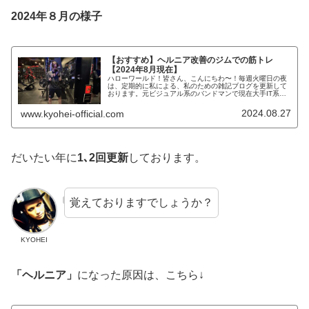
2024年８月の様子
【おすすめ】ヘルニア改善のジムでの筋トレ
【2024年8月現在】
ハローワールド！皆さん、こんにちわ〜！毎週火曜日の夜
は、定期的に私による、私のための雑記ブログを更新して
おります。元ビジュアル系のバンドマンで現在大手IT系の
サラリーマンで株式投資で「FIRE」を目指して時々、タト
ゥーモデルでもあるKYOH...
2024.08.27
www.kyohei-official.com
だいたい年に
1､2回更新
しております。
覚えておりますでしょうか？
KYOHEI
「ヘルニア」
になった原因は、こちら↓