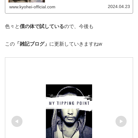
ーマンで株式投資家のKYOHEI（響兵）です。KYOHEI本
日もよろしくお願いしま...
2024.04.23
www.kyohei-official.com
色々と
僕の体で試している
ので、今後も
この
「雑記ブログ」
に更新していきますねw