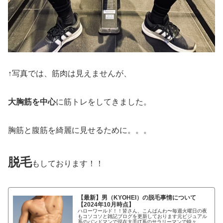
↑写真では、筋肉は見えませんが、
大胸筋を中心
に筋トレをしてきました。
胸筋と腹筋を綺麗に見せるために。。。
脱毛
もしております！！
【最新】男（KYOHEI）の脱毛事情について
【2024年10月時点】
ハローワールド！！皆さん、こんばんわ〜毎週火曜日の夜
もコソコソと雑記ブログを更新しております元ビジュアル
系のバンドマンで現在大手IT系のサラリーマンで時々、タ