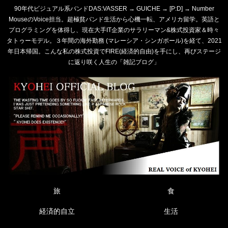
90年代ビジュアル系バンドDAS:VASSER → GUICHE → [P:D] → Number
MouseのVoice担当。超極貧バンド生活から心機一転、アメリカ留学。英語と
プログラミングを体得し、現在大手IT企業のサラリーマン&株式投資家＆時々
タトゥーモデル。３年間の海外勤務 (マレーシア・シンガポール)を経て、2021
年日本帰国。こんな私の株式投資でFIRE(経済的自由)を手にし、再びステージ
に返り咲く人生の「雑記ブログ」
旅
食
経済的自立
生活