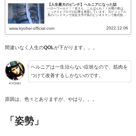
【人生最大のピンチ】ヘルニアになった話
ハローワールド！！皆さん、こんばんわ！！火曜の夜は、
こっそりとブログの記事を更新しています。元ビジュアル
系のバンドマンで現在大手IT系のビジネスマンで株式投資
家のKYOHEIです。KYOHEI本日も何卒何卒宜しくです！
本日は、健康こそ最大の...
2022.12.06
www.kyohei-official.com
間違いなく人生の
QOL
が下がります。。。
ヘルニアは一生治らない症状なので、筋肉を
つけて改善するしかないのです。
KYOHEI
原因は、色々とありますが、やはり。。。
「姿勢」