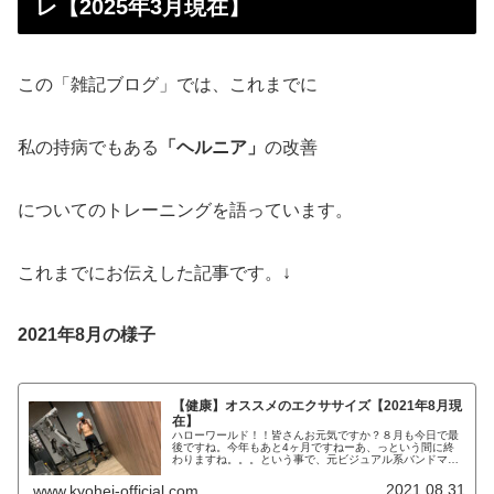
レ【2025年3月現在】
この「雑記ブログ」では、これまでに
私の持病でもある
「ヘルニア」
の改善
についてのトレーニングを語っています。
これまでにお伝えした記事です。↓
2021年8月の様子
【健康】オススメのエクササイズ【2021年8月現
在】
ハローワールド！！皆さんお元気ですか？８月も今日で最
後ですね。今年もあと4ヶ月ですねーあ、っという間に終
わりますね。。。という事で、元ビジュアル系バンドマン
のKYOHEIです。KYOHEI本日もよろしくお願いします！
本日は、リモートワークで...
2021.08.31
www.kyohei-official.com