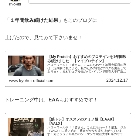
KYOHEI
「１年間飲み続けた結果」
もこのブログに
上げたので、見てみて下さいませ！
【My Protein】おすすめのプロテインを1年間飲
み続けました！【マイプロテイン】
ハローワールド！皆さん、こんにちわ〜！毎週火曜日の夜
は、定期的に私による、私のための雑記ブログを更新して
おります。元ビジュアル系のバンドマンで現在大手IT系の
サラリーマンで株式投資で「FIRE」を目指して時々、タト
ゥーモデルでもあるKYOH...
2024.12.17
www.kyohei-official.com
トレーニング中は、
EAA
もおすすめです！
【筋トレ】オススメのアミノ酸【EAA9】
【VALX】
ハローワールド！！皆さん、こんにちわー！！最近、ジム
（VALX）に通い始めて筋肉がかなり盛り上がっていま
す！元ビジュアル系のバンドマンで現在大手IT系のサラリ