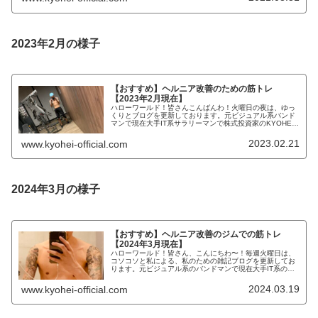
2023年2月の様子
【おすすめ】ヘルニア改善のための筋トレ
【2023年2月現在】
ハローワールド！皆さんこんばんわ！火曜日の夜は、ゆっ
くりとブログを更新しております。元ビジュアル系バンド
マンで現在大手IT系サラリーマンで株式投資家のKYOHEI
です。KYOHEI本日もよろしくお願いします。本日は、ヘ
ルニアの改善トレーニン...
2023.02.21
www.kyohei-official.com
2024年3月の様子
【おすすめ】ヘルニア改善のジムでの筋トレ
【2024年3月現在】
ハローワールド！皆さん、こんにちわ〜！毎週火曜日は、
コソコソと私による、私のための雑記ブログを更新してお
ります。元ビジュアル系のバンドマンで現在大手IT系のサ
ラリーマンで株式投資で「FIRE」を目指しているKYOHEI
と申します！KYOHE...
2024.03.19
www.kyohei-official.com