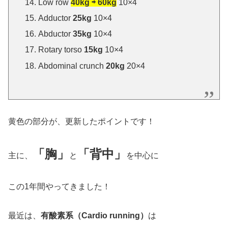
Low row
40kg ⇨ 60kg
10×4
Adductor
25kg
10×4
Abductor
35kg
10×4
Rotary torso
15kg
10×4
Abdominal crunch
20kg
20×4
黄色の部分が、更新したポイントです！
「胸」
「背中」
主に、
と
を中心に
この1年間やってきました！
最近は、
有酸素系（
Cardio running
）
は