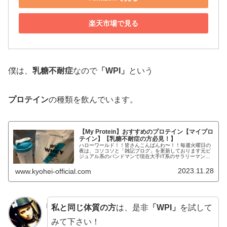
楽天市場で見る
僕は、
乳糖不耐症
なので
「WPI」
という
プロテイン
の種類を飲んでいます。
【My Protein】おすすめのプロテイン【マイプロ
テイン】【乳糖不耐症の方必見！】
ハローワールド！！皆さんこんばんわ〜！！毎週火曜日の
夜は、コソコソと「雑記ブログ」を更新しております元ビ
ジュアル系のバンドマンで現在大手IT系のサラリーマンで
株式投資で「FIRE」を目指しているKYOHEIです！！
KYOHEI本日もよろしく...
2023.11.28
www.kyohei-official.com
私と同じ体質の方
は、是非
「WPI」
を試して
みて下さい！