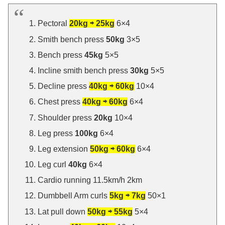
Pectoral
20kg ⇨ 25kg
6×4
Smith bench press
50kg
3×5
Bench press
45kg
5×5
Incline smith bench press
30kg
5×5
Decline press
40kg ⇨ 60kg
10×4
Chest press
40kg ⇨ 60kg
6×4
Shoulder press
20kg
10×4
Leg press
100kg
6×4
Leg extension
50kg ⇨ 60kg
6×4
Leg curl
40kg
6×4
Cardio running 11.5km/h 2km
Dumbbell Arm curls
5kg ⇨ 7kg
50×1
Lat pull down
50kg ⇨ 55kg
5×4