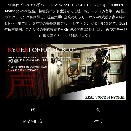
90年代ビジュアル系バンドDAS:VASSER → GUICHE → [P:D] → Number
MouseのVoice担当。超極貧バンド生活から心機一転、アメリカ留学。英語と
プログラミングを体得し、現在大手IT企業のサラリーマン&株式投資家＆時々
タトゥーモデル。３年間の海外勤務 (マレーシア・シンガポール)を経て、2021
年日本帰国。こんな私の株式投資でFIRE(経済的自由)を手にし、再びステージ
に返り咲く人生の「雑記ブログ」
旅
食
経済的自立
生活