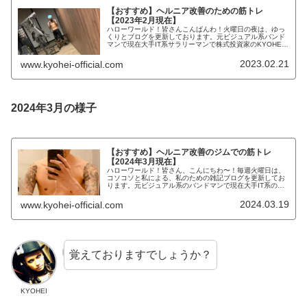
【おすすめ】ヘルニア改善のための筋トレ
【2023年2月現在】
ハローワールド！皆さんこんばんわ！火曜日の夜は、ゆっ
くりとブログを更新しております。元ビジュアル系バンド
マンで現在大手IT系サラリーマンで株式投資家のKYOHEI
です。KYOHEI本日もよろしくお願いします。本日は、ヘ
ルニアの改善トレーニン...
2023.02.21
www.kyohei-official.com
2024年3月の様子
【おすすめ】ヘルニア改善のジムでの筋トレ
【2024年3月現在】
ハローワールド！皆さん、こんにちわ〜！毎週火曜日は、
コソコソと私による、私のための雑記ブログを更新してお
ります。元ビジュアル系のバンドマンで現在大手IT系のサ
ラリーマンで株式投資で「FIRE」を目指しているKYOHEI
と申します！KYOHE...
2024.03.19
www.kyohei-official.com
覚えておりますでしょうか？
KYOHEI