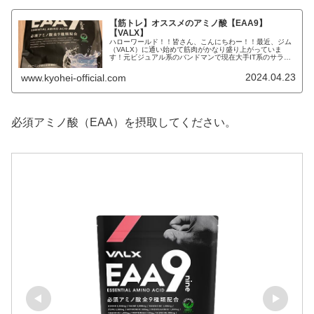
【筋トレ】オススメのアミノ酸【EAA9】
【VALX】
ハローワールド！！皆さん、こんにちわー！！最近、ジム
（VALX）に通い始めて筋肉がかなり盛り上がっていま
す！元ビジュアル系のバンドマンで現在大手IT系のサラリ
ーマンで株式投資家のKYOHEI（響兵）です。KYOHEI本
日もよろしくお願いしま...
2024.04.23
www.kyohei-official.com
必須アミノ酸（EAA）を摂取してください。