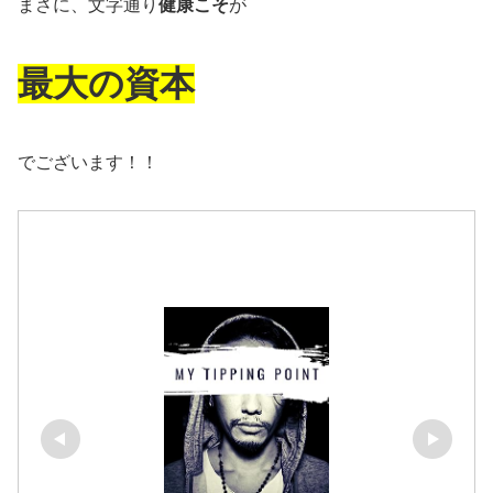
まさに、文字通り
健康こそ
が
最大の資本
でございます！！