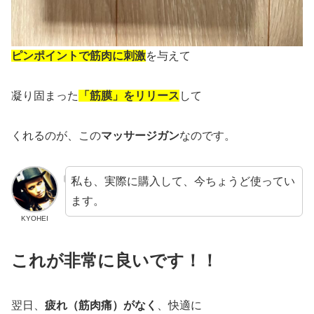
ピンポイントで筋肉に刺激
を与えて
凝り固まった
「筋膜」をリリース
して
くれるのが、この
マッサージガン
なのです。
私も、実際に購入して、今ちょうど使ってい
ます。
KYOHEI
これが非常に良いです！！
翌日、
疲れ（筋肉痛）がなく
、快適に