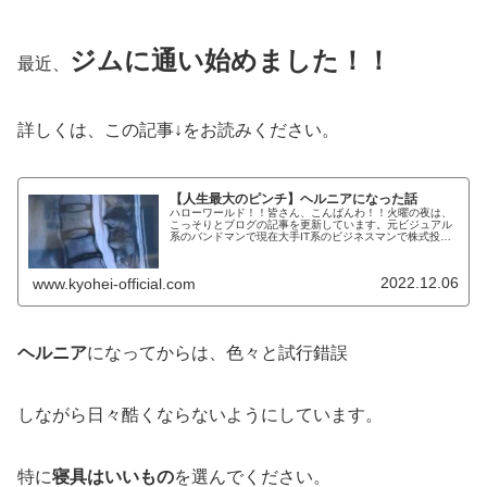
ジムに通い始めました！！
最近、
詳しくは、この記事↓をお読みください。
【人生最大のピンチ】ヘルニアになった話
ハローワールド！！皆さん、こんばんわ！！火曜の夜は、
こっそりとブログの記事を更新しています。元ビジュアル
系のバンドマンで現在大手IT系のビジネスマンで株式投資
家のKYOHEIです。KYOHEI本日も何卒何卒宜しくです！
本日は、健康こそ最大の...
2022.12.06
www.kyohei-official.com
ヘルニア
になってからは、色々と試行錯誤
しながら日々酷くならないようにしています。
特に
寝具はいいもの
を選んでください。