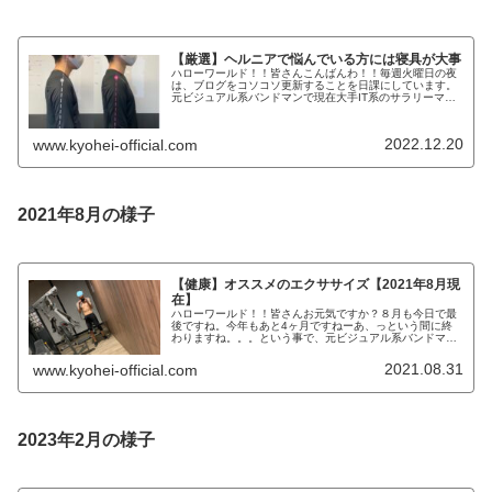
【厳選】ヘルニアで悩んでいる方には寝具が大事
ハローワールド！！皆さんこんばんわ！！毎週火曜日の夜
は、ブログをコソコソ更新することを日課にしています。
元ビジュアル系バンドマンで現在大手IT系のサラリーマン
で株式投資家のKYOHEIです。KYOHEI本日も宜しくお願
いします。本日は、腰椎...
2022.12.20
www.kyohei-official.com
2021年8月の様子
【健康】オススメのエクササイズ【2021年8月現
在】
ハローワールド！！皆さんお元気ですか？８月も今日で最
後ですね。今年もあと4ヶ月ですねーあ、っという間に終
わりますね。。。という事で、元ビジュアル系バンドマン
のKYOHEIです。KYOHEI本日もよろしくお願いします！
本日は、リモートワークで...
2021.08.31
www.kyohei-official.com
2023年2月の様子