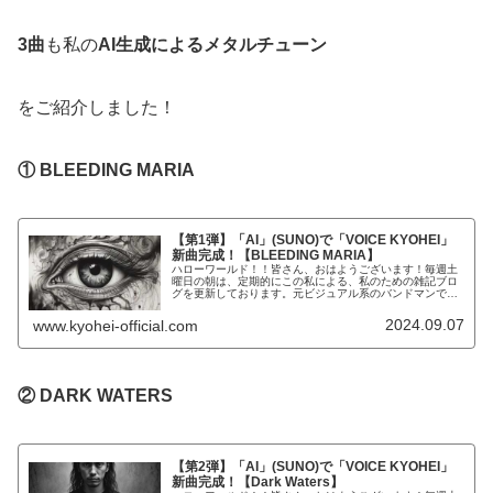
3曲
も私の
AI生成によるメタルチューン
をご紹介しました！
① BLEEDING MARIA
【第1弾】「AI」(SUNO)で「VOICE KYOHEI」
新曲完成！【BLEEDING MARIA】
ハローワールド！！皆さん、おはようございます！毎週土
曜日の朝は、定期的にこの私による、私のための雑記ブロ
グを更新しております。元ビジュアル系のバンドマンで現
在大手IT系のサラリーマンで株式投資で「FIRE」を目指し
て最近はタトゥーモデルでも...
2024.09.07
www.kyohei-official.com
② DARK WATERS
【第2弾】「AI」(SUNO)で「VOICE KYOHEI」
新曲完成！【Dark Waters】