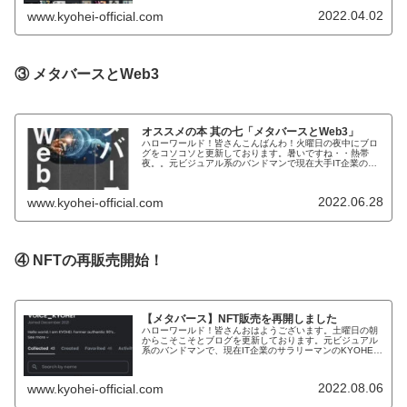
2022.04.02
www.kyohei-official.com
③ メタバースとWeb3
オススメの本 其の七「メタバースとWeb3」
ハローワールド！皆さんこんばんわ！火曜日の夜中にブロ
グをコソコソと更新しております。暑いですね・・熱帯
夜。。元ビジュアル系のバンドマンで現在大手IT企業のサ
ラリーマンのKYOHEIです。KYOHEI本日もよろしくお願
いします。本日は、梅雨も...
2022.06.28
www.kyohei-official.com
④ NFTの再販売開始！
【メタバース】NFT販売を再開しました
ハローワールド！皆さんおはようございます。土曜日の朝
からこそこそとブログを更新しております。元ビジュアル
系のバンドマンで、現在IT企業のサラリーマンのKYOHEI
でございます！KYOHEI本日もよろしくお願いしますmm今
日は、私のライフワー...
2022.08.06
www.kyohei-official.com