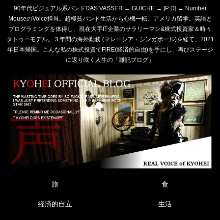
90年代ビジュアル系バンドDAS:VASSER → GUICHE → [P:D] → Number
MouseのVoice担当。超極貧バンド生活から心機一転、アメリカ留学。英語と
プログラミングを体得し、現在大手IT企業のサラリーマン&株式投資家＆時々
タトゥーモデル。３年間の海外勤務 (マレーシア・シンガポール)を経て、2021
年日本帰国。こんな私の株式投資でFIRE(経済的自由)を手にし、再びステージ
に返り咲く人生の「雑記ブログ」
旅
食
経済的自立
生活