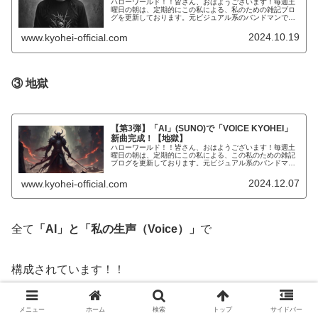
ハローワールド！！皆さん、おはようございます！毎週土
曜日の朝は、定期的にこの私による、私のための雑記ブロ
グを更新しております。元ビジュアル系のバンドマンで現
在大手IT系のサラリーマンで株式投資で「FIRE」を目指し
て最近はタトゥーモデルでも...
2024.10.19
www.kyohei-official.com
③ 地獄
【第3弾】「AI」(SUNO)で「VOICE KYOHEI」
新曲完成！【地獄】
ハローワールド！！皆さん、おはようございます！毎週土
曜日の朝は、定期的にこの私による、この私のための雑記
ブログを更新しております。元ビジュアル系のバンドマン
で現在大手IT系のサラリーマンで株式投資で「FIRE」を目
指して最近はタトゥーモデル...
2024.12.07
www.kyohei-official.com
全て
「AI」と「私の生声（Voice）」
で
構成されています！！
メニュー
ホーム
検索
トップ
サイドバー
是非とも「VOICE KYOHEI」を聴いてみて下