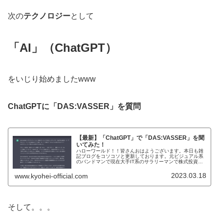
次の
テクノロジー
として
「AI」（ChatGPT）
をいじり始めましたwww
ChatGPTに「DAS:VASSER」を質問
【最新】「ChatGPT」で「DAS:VASSER」を聞
いてみた！
ハローワールド！！皆さんおはようございます。本日も雑
記ブログをコソコソと更新しております。元ビジュアル系
のバンドマンで現在大手IT系のサラリーマンで株式投資家
のKYOHEIです〜！KYOHEI本日もよろしくお願いします
mm本日は、巷で噂の「...
2023.03.18
www.kyohei-official.com
そして。。。