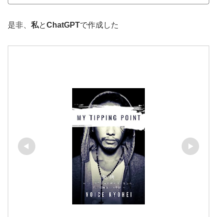
是非、
私
と
ChatGPT
で作成した