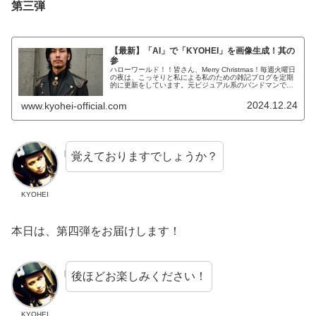
第三弾
【最新】「AI」で「KYOHEI」を画像生成！其の
参
ハローワールド！！皆さん、Merry Christmas！毎週火曜日
の夜は、こっそりと私による私のための雑記ブログを定期
的に更新をしています。元ビジュアル系のバンドマンで現
在大手IT系のサラリーマンで株式投資家で「FIRE」を目指
し、そして...
2024.12.24
www.kyohei-official.com
覚えておりますでしょうか？
KYOHEI
本日は、第四弾をお届けします！
後ほどお楽しみください！
KYOHEI