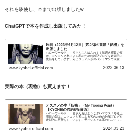
それを駆使し、本まで出版しましたw
ChatGPTで本を作成し出版してみた！
昨日（2023年6月12日）第２弾の書籍「転機」を
出版しました！
ハローワールド！！皆さんこんばんわ！！毎週火曜日の夜
は、コソコソと私による私のための雑記ブログを定期的に
更新をしています。元ビジュアル系のバンドマンで現在大
手IT企業のサラリーマンで株式投資家でもある
KYOHEI（響兵）です。KYOHEI本...
2023.06.13
www.kyohei-official.com
実際の本（現物）も買えます！
オススメの本「転機」（My Tipping Point）
【KYOHEIの節約&投資術】
ハローワールド！！皆さんおはようございマウス！毎週土
曜日の朝は、コソコソと私による私のための雑記ブログを
定期的に更新をしています。元ビジュアル系のバンドマン
で現在大手IT系のサラリーマンで株式投資家でもある
KYOHEI（響兵）です。KYOH...
2024.03.23
www.kyohei-official.com