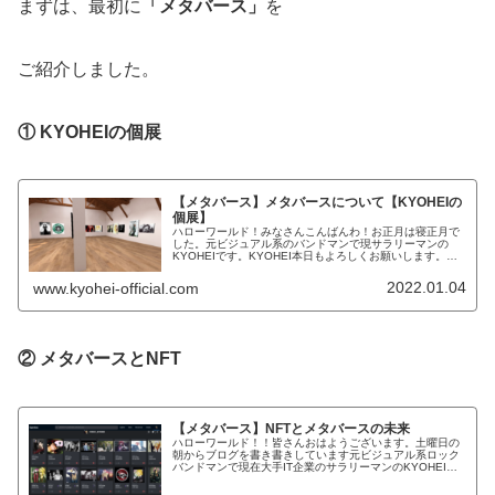
まずは、最初に
「メタバース」
を
ご紹介しました。
① KYOHEIの個展
【メタバース】メタバースについて【KYOHEIの
個展】
ハローワールド！みなさんこんばんわ！お正月は寝正月で
した。元ビジュアル系のバンドマンで現サラリーマンの
KYOHEIです。KYOHEI本日もよろしくお願いします。本
日は未来の技術についてお話ししたいなと思っています。
メタバースについていつも過...
2022.01.04
www.kyohei-official.com
② メタバースとNFT
【メタバース】NFTとメタバースの未来
ハローワールド！！皆さんおはようございます。土曜日の
朝からブログを書き書きしています元ビジュアル系ロック
バンドマンで現在大手IT企業のサラリーマンのKYOHEIで
す。KYOHEI本日もよろしくお願いします。IT企業の私が
この話題にあまり触れ...