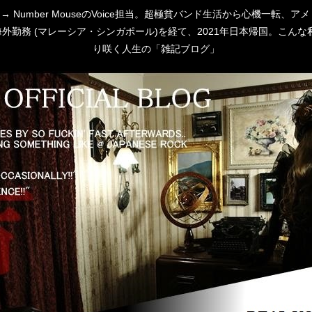
 [P:D] → Number MouseのVoice担当。超極貧バンド生活から心
勤務 (マレーシア・シンガポール)を経て、2021年日本帰国。こんな私
り咲く人生の「雑記ブログ」