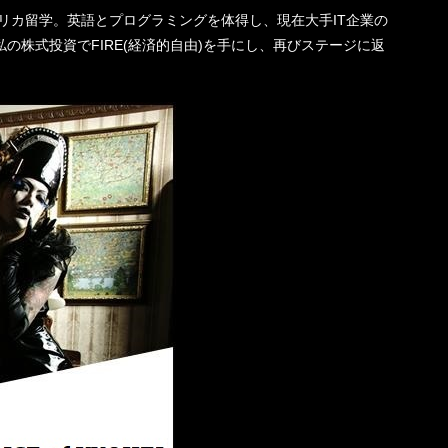
機一転、アメリカ留学。英語とプログラミングを体得し、現在大手IT企業の
の株式投資でFIRE(経済的自由)を手にし、再びステージに返