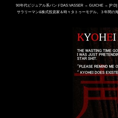
90年代ビジュアル系バンドDAS:VASSER → GUICHE →
サラリーマン&株式投資家＆時々タトゥーモデル。３年間の海外