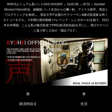
90年代ビジュアル系バンドDAS:VASSER → GUICHE → [P:D] → Number
MouseのVoice担当。超極貧バンド生活から心機一転、アメリカ留学。英語と
プログラミングを体得し、現在大手IT企業のサラリーマン&株式投資家＆時々
タトゥーモデル。３年間の海外勤務 (マレーシア・シンガポール)を経て、2021
年日本帰国。こんな私の株式投資でFIRE(経済的自由)を手にし、再びステージ
に返り咲く人生の「雑記ブログ」
旅
食
経済的自立
生活