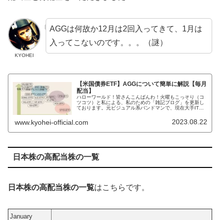
AGGは何故か12月は2回入ってきて、1月は
入ってこないのです。。。（謎）
KYOHEI
【米国債券ETF】AGGについて簡単に解説【毎月
配当】
ハローワールド！皆さんこんばんわ！火曜もこっそり（コ
ツコツ）と私による、私のための「雑記ブログ」を更新し
ております。元ビジュアル系バンドマンで、現在大手IT系
サラリーマンで、株式投資家のKYOHEIです。KYOHEI本
日もよろしくおねがいし...
2023.08.22
www.kyohei-official.com
日本株の高配当株の一覧
日本株の高配当株の一覧
はこちらです。
January