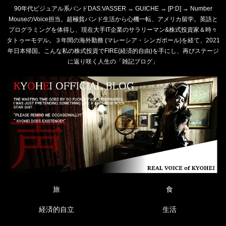
90年代ビジュアル系バンドDAS:VASSER → GUICHE → [P:D] → Number
MouseのVoice担当。超極貧バンド生活から心機一転、アメリカ留学。英語と
プログラミングを体得し、現在大手IT企業のサラリーマン&株式投資家＆時々
タトゥーモデル。３年間の海外勤務 (マレーシア・シンガポール)を経て、2021
年日本帰国。こんな私の株式投資でFIRE(経済的自由)を手にし、再びステージ
に返り咲く人生の「雑記ブログ」
旅
食
経済的自立
生活