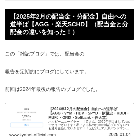
【2025年2月の配当金・分配金】自由への
道半ば【AGG・楽天SCHD】（配当金と分
配金の違いを知った！）
この「雑記ブログ」では、配当金の
報告を定期的にブログにしています。
前回は2024年最後の報告のブログでした。
【2024年12月の配当金】自由への道半ば
【AGG・VYM・HDV・SPYD・伊藤忠・KDDI・
MUFJ・ORIX・Softbank・任天堂】
ハッピーニューイヤー！！皆さん、2025年明けましておめ
でとうございます！私による私のための雑記ブログをいつ
も通り更新していきます！！元ビジュアル系バンドマンで
現在大手IT系サラリーマンで時々、タトゥーモデルをやり
2025.01.04
www.kyohei-official.com
株式投資家でもあるKYOH...