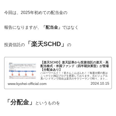
今回は、2025年初めての配当金の
報告になりますが、
「配当金」
ではなく
「楽天SCHD」
投資信託の
の
【楽天SCHD】楽天証券から投資信託の楽天・高
配当株式・米国ファンド（四半期決算型）が登場
【分配金あり】
ハローワールド！！皆さんこんばんわ！！毎週火曜の夜は
こっそりと雑記ブログを更新しております。元ビジュアル
系バンドマンで現在は楽天のサラリーマンで時々、タトゥ
ーモデルであり株式投資家のKYOHEIです。KYOHEI本日
2024.10.15
www.kyohei-official.com
もよろしくおねがいします...
「分配金」
というものを