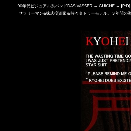
90年代ビジュアル系バンドDAS:VASSER → GUICHE →
サラリーマン&株式投資家＆時々タトゥーモデル。３年間の海外