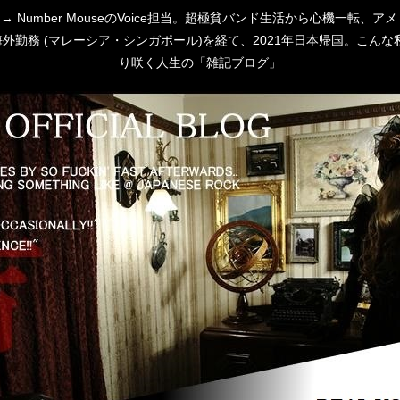
 [P:D] → Number MouseのVoice担当。超極貧バンド生活から心
勤務 (マレーシア・シンガポール)を経て、2021年日本帰国。こんな私
り咲く人生の「雑記ブログ」