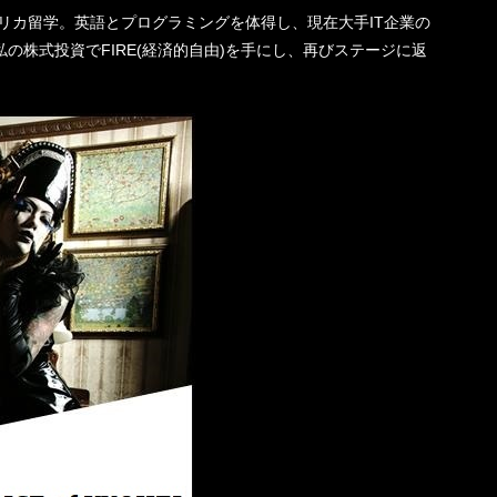
機一転、アメリカ留学。英語とプログラミングを体得し、現在大手IT企業の
の株式投資でFIRE(経済的自由)を手にし、再びステージに返