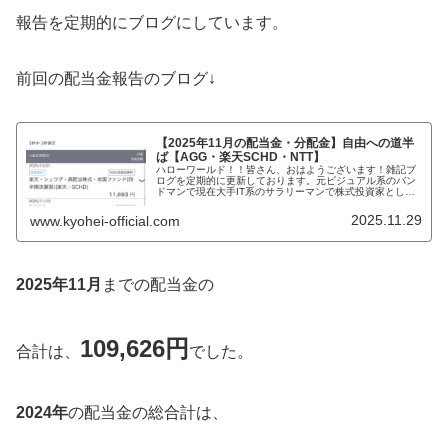
報告を定期的にブログにしています。
前回の配当金報告のブログ↓
【2025年11月の配当金・分配金】自由への道半
ば【AGG・楽天SCHD・NTT】
ハローワールド！！皆さん、おはようございます！雑記ブ
ログを定期的に更新しております。元ビジュアル系のバン
ドマンで現在大手IT系のサラリーマンで株式投資家とし
て、「FIRE」を目指し時々、タトゥーモデルでもある
KYOHEIです。KYOHEI本...
2025.11.29
www.kyohei-official.com
2025年11月
までの配当金の
109,626円
合計は、
でした。
2024年
の配当金の総合計は、