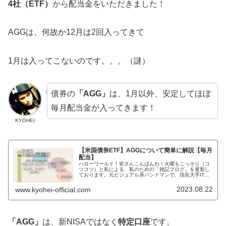
4社（ETF）
から配当金をいただきました！
AGGは、何故か12月は2回入ってきて
1月は入ってこないのです。。。（謎）
債券の
「AGG」
は、1月以外、安定してほぼ
毎月配当金が入ってきます！
KYOHEI
【米国債券ETF】AGGについて簡単に解説【毎月
配当】
ハローワールド！皆さんこんばんわ！火曜もこっそり（コ
ツコツ）と私による、私のための「雑記ブログ」を更新し
ております。元ビジュアル系バンドマンで、現在大手IT系
サラリーマンで、株式投資家のKYOHEIです。KYOHEI本
日もよろしくおねがいし...
2023.08.22
www.kyohei-official.com
「AGG」
は、新NISAではなく
特定口座
です。