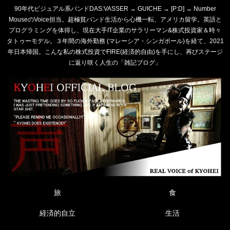
90年代ビジュアル系バンドDAS:VASSER → GUICHE → [P:D] → Number
MouseのVoice担当。超極貧バンド生活から心機一転、アメリカ留学。英語と
プログラミングを体得し、現在大手IT企業のサラリーマン&株式投資家＆時々
タトゥーモデル。３年間の海外勤務 (マレーシア・シンガポール)を経て、2021
年日本帰国。こんな私の株式投資でFIRE(経済的自由)を手にし、再びステージ
に返り咲く人生の「雑記ブログ」
旅
食
経済的自立
生活