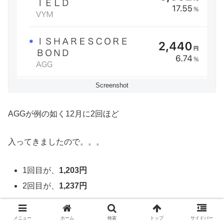
Screenshot
AGGが例の如く12月に2回ほど
入ってきましたので。。。
1回目が、
1,203円
2回目が、
1,237円
2,440円
メニュー
ホーム
検索
トップ
サイドバー
で、合わせて、
でした。