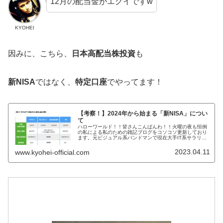
12月の配当金がエグイですw
KYOHEI
因みに、こちら、
日本高配当株投資
も
新NISA
ではなく、
特定口座
でやってます！
【考察！】2024年から始まる「新NISA」につい
て
ハローワールド！！皆さんこんばんわ！！火曜の夜も恒例
の私による私のための雑記ブログをコソコソ更新しており
ます。元ビジュアル系バンドマンで現在大手IT系サラリー
マンで株式投資家のKYOHEIです。KYOHEI本日もよろし
くお願いします。本日は...
2023.04.11
www.kyohei-official.com