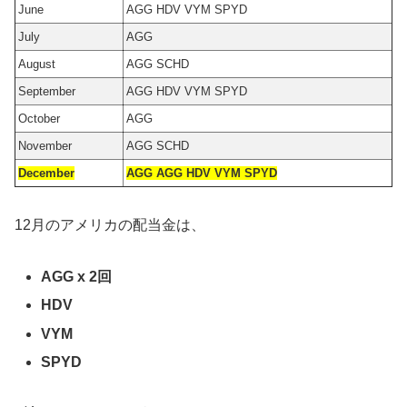
June
AGG HDV VYM SPYD
July
AGG
August
AGG SCHD
September
AGG HDV VYM SPYD
October
AGG
November
AGG SCHD
December
AGG AGG HDV VYM SPYD
12月のアメリカの配当金は、
AGG x 2回
HDV
VYM
SPYD