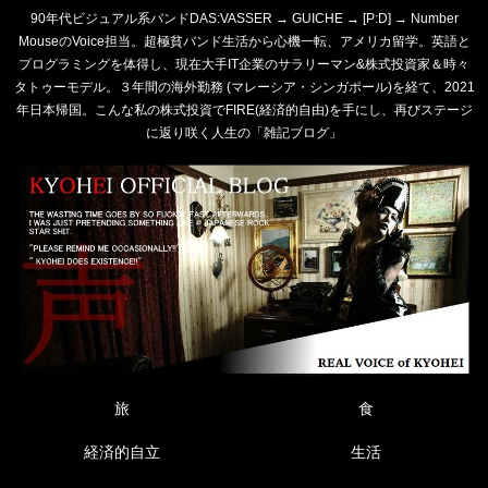
90年代ビジュアル系バンドDAS:VASSER → GUICHE → [P:D] → Number
MouseのVoice担当。超極貧バンド生活から心機一転、アメリカ留学。英語と
プログラミングを体得し、現在大手IT企業のサラリーマン&株式投資家＆時々
タトゥーモデル。３年間の海外勤務 (マレーシア・シンガポール)を経て、2021
年日本帰国。こんな私の株式投資でFIRE(経済的自由)を手にし、再びステージ
に返り咲く人生の「雑記ブログ」
旅
食
経済的自立
生活