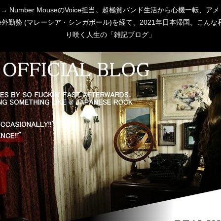
 [P:D] → Number MouseのVoice担当。超極貧バンド生活から心
勤務 (マレーシア・シンガポール)を経て、2021年日本帰国。こんな私
り咲く人生の「雑記ブログ」