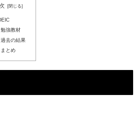
次
OEIC
勉強教材
過去の結果
まとめ