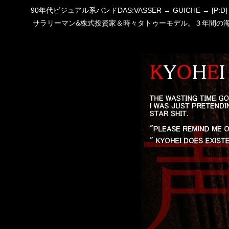
90年代ビジュアル系バンドDAS:VASSER → GUICHE →
サラリーマン&株式投資家＆時々タトゥーモデル。３年間の海外