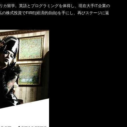
機一転、アメリカ留学。英語とプログラミングを体得し、現在大手IT企業の
の株式投資でFIRE(経済的自由)を手にし、再びステージに返