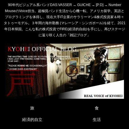
90年代ビジュアル系バンドDAS:VASSER → GUICHE → [P:D] → Number
MouseのVoice担当。超極貧バンド生活から心機一転、アメリカ留学。英語と
プログラミングを体得し、現在大手IT企業のサラリーマン&株式投資家＆時々
タトゥーモデル。３年間の海外勤務 (マレーシア・シンガポール)を経て、2021
年日本帰国。こんな私の株式投資でFIRE(経済的自由)を手にし、再びステージ
に返り咲く人生の「雑記ブログ」
旅
食
経済的自立
生活