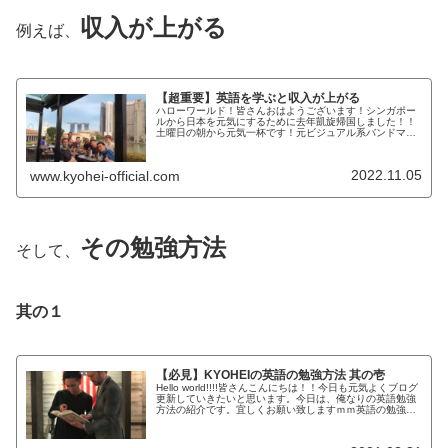
収入が上がる
例えば、
【超重要】英語を学ぶと収入が上がる
ハローワールド！皆さんおはようございます！シンガポー
ルから日本を元気にするために去年凱旋帰国しました！！
土曜日の朝から元気一杯です！元ビジュアル系バンドマン
で現在IT企業のビジネスマンで株式投資家のKYOHEIで
す！KYOHEI本日も宜しく...
2022.11.05
www.kyohei-official.com
その勉強方法
そして、
其の１
【必見】KYOHEIの英語の勉強方法 其の壱
Hello world!!!!皆さんこんにちは！！今日も元気よくブログ
更新していきたいと思います。今日は、俺なりの英語勉強
方法の紹介です。宜しくお願い致しますｍｍ英語の勉強方
法一言で英語の勉強方法と言っても リスニング ライティ
ング リーデ...