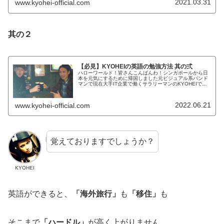
2021.03.31
www.kyohei-official.com
其の２
【必見】KYOHEIの英語の勉強方法 其の弍
ハローワールド！皆さんこんばんわ！シンガポールから日
本を元気にするために帰国しました元ビジュアル系バンド
マンで現在大手IT企業で働くサラリーマンのKYOHEIで
す。KYOHEI本日もよろしくお願いします。本日は英語の
勉強方法を伝授しようかな...
2022.06.21
www.kyohei-official.com
覚えておりますでしょうか？
KYOHEI
英語ができると、
「海外旅行」
も
「移住」
も
そこまで
「ハードル」
が高く上がりません。