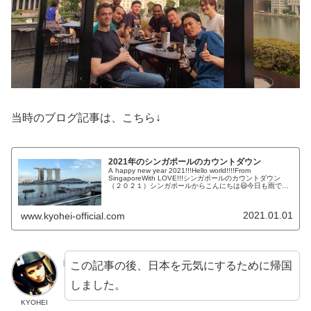
当時のブログ記事は、こちら↓
2021年のシンガポールのカウントダウン
A happy new year 2021!!!Hello world!!!!From
SingaporeWith LOVE!!!シンガポールのカウントダウン
（２０２１）シンガポールからこんにちは😃今日も雨です
☔️思い出はいつも。。。花火の...
2021.01.01
www.kyohei-official.com
この記事の後、日本を元気にするために帰国
しました。
KYOHEI