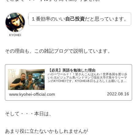
１番効率のいい
自己投資
だと思っています。
KYOHEI
その理由も、この雑記ブログで説明しています。
【必見】英語を勉強した理由
ハローワールド！！皆さんこんばんわ！世界各国を渡り歩
いた元ビジュアル系バンドマンで現在大手IT系サラリーマ
ンのKYOHEIです。KYOHEI本日もよろしくお願いしま
す！本日は、なぜ僕が英語を勉強したのか？の理由を解説
していきたいと思います。...
2022.08.16
www.kyohei-official.com
そして・・・本日は、
あまり役に立たないかもしれませんが