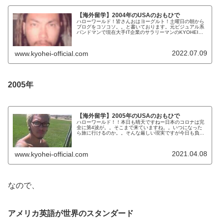
【海外留学】2004年のUSAのおもひで
ハローワールド！皆さんおはヨーグルト！土曜日の朝から
ブログをコソコソ。。と書いております。元ビジュアル系
バンドマンで現在大手IT企業のサラリーマンのKYOHEIで
ございます。KYOHEI本日もよろしくお願いします！本日
は、アメリカ留学の時の...
2022.07.09
www.kyohei-official.com
2005年
【海外留学】2005年のUSAのおもひで
ハローワールド！！本日も晴天ですねー日本のコロナは完
全に第4波が。。そこまで来ていますね。。いつになった
ら旅に行けるのか。。そんな厳しい現実ですが今日も負け
ずに元気いっぱいブログ更新していきましょう！今日は、
旅ブログです。KYOHEI宜しく...
2021.04.08
www.kyohei-official.com
なので、
アメリカ英語が世界のスタンダード