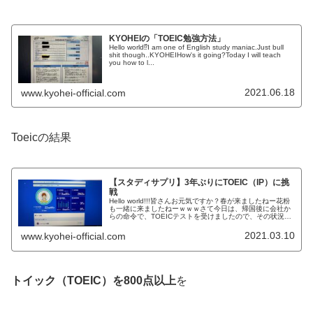
KYOHEIの「TOEIC勉強方法」
Hello world⁉I am one of English study maniac.Just bull
shit though..KYOHEIHow's it going?Today I will teach
you how to l...
2021.06.18
www.kyohei-official.com
Toeicの結果
【スタディサプリ】3年ぶりにTOEIC（IP）に挑
戦
Hello world!!!皆さんお元気ですか？春が来ましたねー花粉
も一緒に来ましたねーｗｗｗさて今日は、帰国後に会社か
らの命令で、TOEICテストを受けましたので、その状況を
お話ししたいと思います。TOEICTOEICとは、社会人にな
って...
2021.03.10
www.kyohei-official.com
トイック（TOEIC）を800点以上
を