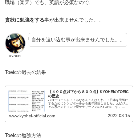
職場（楽天）でも、英語が必須なので、
貪欲に勉強をする
事が出来ませんでした。。
自分を追い込む事が出来ませんでした。。
KYOHEI
Toeicの過去の結果
【４００点以下から８００点】KYOHEIのTOEIC
の歴史
ハローワールド！！みなさんこんばんわ！！日本を元気に
するためにシンガポールから去年帰国しました。元ビジュ
アル系バンドマンで現サラリーマンのKYOHEIです。
KYOHEI本日もよろしくお願いします。本日は、
TOEIC（英語）について語っていき...
2022.03.15
www.kyohei-official.com
Toeicの勉強方法