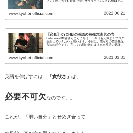
マンで現在大手IT企業で働くサラリーマンのKYOHEIで
す。KYOHEI本日もよろしくお願いします。本日は英語の
勉強方法を伝授しようかな...
2022.06.21
www.kyohei-official.com
【必見】KYOHEIの英語の勉強方法 其の壱
Hello world!!!!皆さんこんにちは！！今日も元気よくブログ
更新していきたいと思います。今日は、俺なりの英語勉強
方法の紹介です。宜しくお願い致しますｍｍ英語の勉強方
法一言で英語の勉強方法と言っても リスニング ライティ
ング リーデ...
2021.03.31
www.kyohei-official.com
英語を伸ばすには、
「貪欲さ」
は、
必要不可欠
なのです。。
これが、「弱い自分」とせめぎ合って