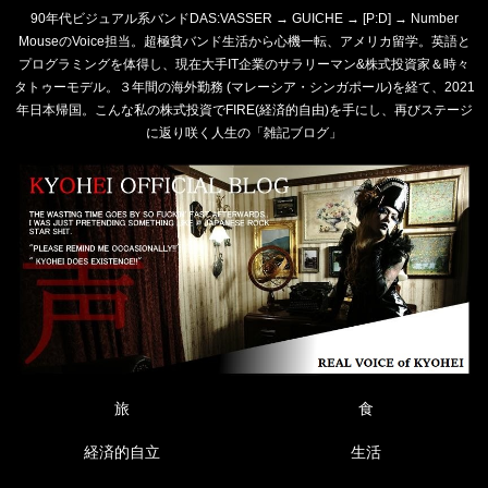
90年代ビジュアル系バンドDAS:VASSER → GUICHE → [P:D] → Number
MouseのVoice担当。超極貧バンド生活から心機一転、アメリカ留学。英語と
プログラミングを体得し、現在大手IT企業のサラリーマン&株式投資家＆時々
タトゥーモデル。３年間の海外勤務 (マレーシア・シンガポール)を経て、2021
年日本帰国。こんな私の株式投資でFIRE(経済的自由)を手にし、再びステージ
に返り咲く人生の「雑記ブログ」
旅
食
経済的自立
生活