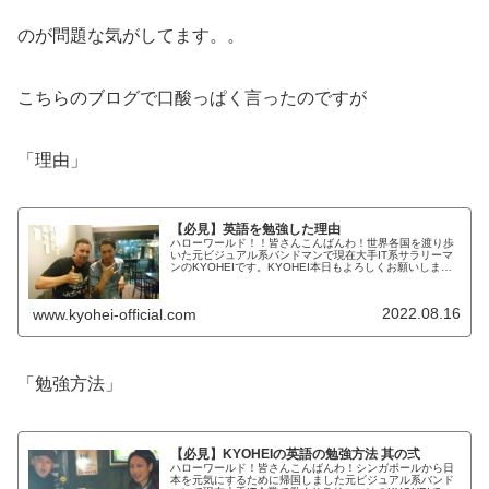
のが問題な気がしてます。。
こちらのブログで口酸っぱく言ったのですが
「理由」
【必見】英語を勉強した理由
ハローワールド！！皆さんこんばんわ！世界各国を渡り歩
いた元ビジュアル系バンドマンで現在大手IT系サラリーマ
ンのKYOHEIです。KYOHEI本日もよろしくお願いしま
す！本日は、なぜ僕が英語を勉強したのか？の理由を解説
していきたいと思います。...
2022.08.16
www.kyohei-official.com
「勉強方法」
【必見】KYOHEIの英語の勉強方法 其の弍
ハローワールド！皆さんこんばんわ！シンガポールから日
本を元気にするために帰国しました元ビジュアル系バンド