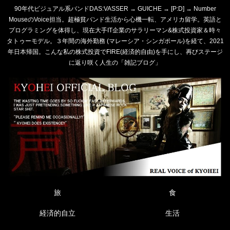
90年代ビジュアル系バンドDAS:VASSER → GUICHE → [P:D] → Number
MouseのVoice担当。超極貧バンド生活から心機一転、アメリカ留学。英語と
プログラミングを体得し、現在大手IT企業のサラリーマン&株式投資家＆時々
タトゥーモデル。３年間の海外勤務 (マレーシア・シンガポール)を経て、2021
年日本帰国。こんな私の株式投資でFIRE(経済的自由)を手にし、再びステージ
に返り咲く人生の「雑記ブログ」
旅
食
経済的自立
生活