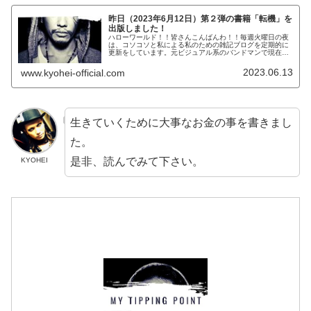
昨日（2023年6月12日）第２弾の書籍「転機」を
出版しました！
ハローワールド！！皆さんこんばんわ！！毎週火曜日の夜
は、コソコソと私による私のための雑記ブログを定期的に
更新をしています。元ビジュアル系のバンドマンで現在大
手IT企業のサラリーマンで株式投資家でもある
KYOHEI（響兵）です。KYOHEI本...
2023.06.13
www.kyohei-official.com
生きていくために大事なお金の事を書きまし
た。
是非、読んでみて下さい。
KYOHEI