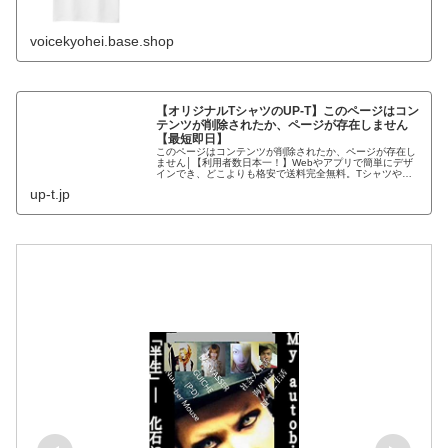
voicekyohei.base.shop
【オリジナルTシャツのUP-T】このページはコン
テンツが削除されたか、ページが存在しません
【最短即日】
このページはコンテンツが削除されたか、ページが存在し
ません│【利用者数日本一！】Webやアプリで簡単にデザ
インでき、どこよりも格安で送料完全無料。Tシャツやス
マホケース等、2000種類から選択可能。創業80年で品質
up-t.jp
も安心。