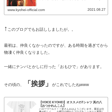
しくお願いします！翡翠さんとのおもひで前回は、狂華さ
んとのおもひでを語りまし...
2021.08.27
www.kyohei-official.com
↑
このブログでもお話ししましたが。。
最初は、仲良くなかったのですが、ある時期を過ぎてから
物凄く仲良くなりました。
一緒にナンパとかしに行った「おもひで」があります。
「挨拶」
その頃の、
がこれでしたねwww
【VOICE KYOHEI】オススメのTシャツ 其の八
【おつかれんこん】
ハローワールド！！皆さんおはようございます。最近は仕
事が忙しく。。土曜日の朝からブログをこっそりと更新し