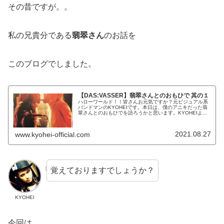
その昔ですが。。
私の兄貴分である
翡翠さん
のお話を
このブログでしました。
【DAS:VASSER】翡翠さんとのおもひで 其の１
ハローワールド！！皆さんお元気ですか？元ビジュアル系
バンドマンのKYOHEIです。本日は、僕のアニキだった翡
翠さんとのおもひでを語ろうかと思います。KYOHEIよろ
しくお願いします！翡翠さんとのおもひで前回は、狂華さ
んとのおもひでを語りまし...
2021.08.27
www.kyohei-official.com
覚えておりますでしょうか？
KYOHEI
今回は、