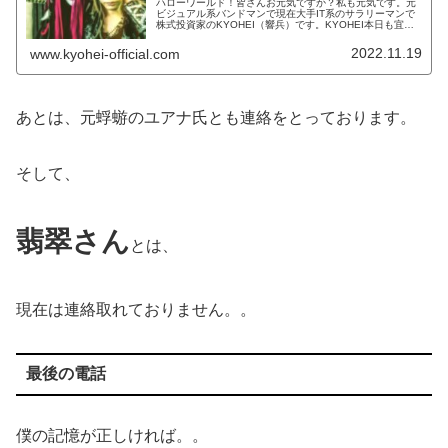
ハローワールド！皆さんお元気ですか？私も元気です。元
ビジュアル系バンドマンで現在大手IT系のサラリーマンで
株式投資家のKYOHEI（響兵）です。KYOHEI本日も宜し
くお願いします。本日は、回想ブログです。お時間ある方
は最後まで是非、お読み...
2022.11.19
www.kyohei-official.com
あとは、元蜉蝣のユアナ氏とも連絡をとっております。
そして、
翡翠さん
とは、
現在は連絡取れておりません。。
最後の電話
僕の記憶が正しければ。。