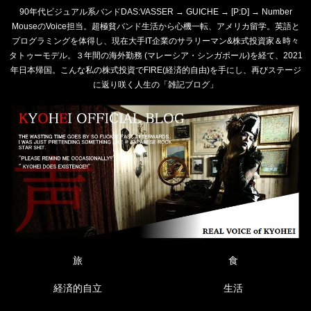
90年代ビジュアル系バンドDAS:VASSER → GUICHE → [P:D] → Number
MouseのVoice担当。超極貧バンド生活から心機一転、アメリカ留学。英語と
プログラミングを体得し、現在大手IT企業のサラリーマン&株式投資家＆時々
タトゥーモデル。３年間の海外勤務 (マレーシア・シンガポール)を経て、2021
年日本帰国。こんな私の株式投資でFIRE(経済的自由)を手にし、再びステージ
に返り咲く人生の「雑記ブログ」
旅
食
経済的自立
生活