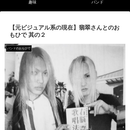
趣味
バンド
【元ビジュアル系の現在】翡翠さんとのお
もひで 其の２
バンドのおもひで