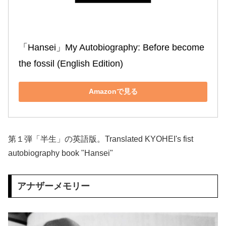
「Hansei」My Autobiography: Before become 
the fossil (English Edition)
Amazonで見る
第１弾「半生」の英語版。Translated KYOHEI's fist
autobiography book "Hansei"
アナザーメモリー