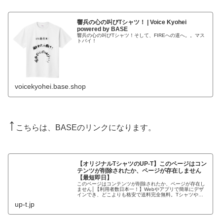
響兵の心の叫びTシャツ！ | Voice Kyohei
powered by BASE
響兵の心の叫びTシャツ！そして、FIREへの道へ。。マス
トバイ！
voicekyohei.base.shop
↑
こちらは、BASEのリンクになります。
【オリジナルTシャツのUP-T】このページはコン
テンツが削除されたか、ページが存在しません
【最短即日】
このページはコンテンツが削除されたか、ページが存在し
ません│【利用者数日本一！】Webやアプリで簡単にデザ
インでき、どこよりも格安で送料完全無料。Tシャツやス
マホケース等、2000種類から選択可能。創業80年で品質
up-t.jp
も安心。