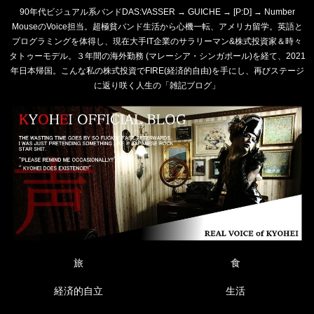
90年代ビジュアル系バンドDAS:VASSER → GUICHE → [P:D] → Number
MouseのVoice担当。超極貧バンド生活から心機一転、アメリカ留学。英語と
プログラミングを体得し、現在大手IT企業のサラリーマン&株式投資家＆時々
タトゥーモデル。３年間の海外勤務 (マレーシア・シンガポール)を経て、2021
年日本帰国。こんな私の株式投資でFIRE(経済的自由)を手にし、再びステージ
に返り咲く人生の「雑記ブログ」
旅
食
経済的自立
生活