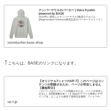
ナンバーマウスのパーカー | Voice Kyohei
powered by BASE
2014年に発売したナンバーマウス2枚目のアルバム
(Degenerated Creature)発売記念のパーカーマストバイ！
voicekyohei.base.shop
↑
こちらは、BASEのリンクになります。
【オリジナルTシャツのUP-T】このページはコン
テンツが削除されたか、ページが存在しません
【最短即日】
このページはコンテンツが削除されたか、ページが存在し
ません│【利用者数日本一！】Webやアプリで簡単にデザ
インでき、どこよりも格安で送料完全無料。Tシャツやス
マホケース等、2000種類から選択可能。創業80年で品質
up-t.jp
も安心。