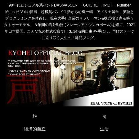
90年代ビジュアル系バンドDAS:VASSER → GUICHE → [P:D] → Number
MouseのVoice担当。超極貧バンド生活から心機一転、アメリカ留学。英語と
プログラミングを体得し、現在大手IT企業のサラリーマン&株式投資家＆時々
タトゥーモデル。３年間の海外勤務 (マレーシア・シンガポール)を経て、2021
年日本帰国。こんな私の株式投資でFIRE(経済的自由)を手にし、再びステージ
に返り咲く人生の「雑記ブログ」
旅
食
経済的自立
生活