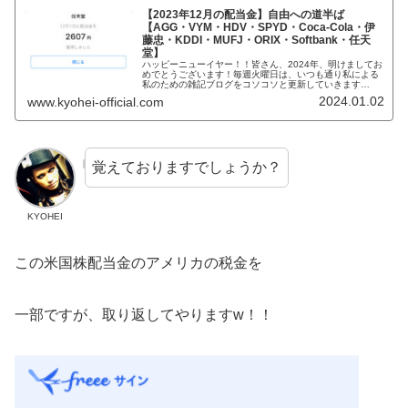
【2023年12月の配当金】自由への道半ば
【AGG・VYM・HDV・SPYD・Coca-Cola・伊
藤忠・KDDI・MUFJ・ORIX・Softbank・任天
堂】
ハッピーニューイヤー！！皆さん、2024年、明けましてお
めでとうございます！毎週火曜日は、いつも通り私による
私のための雑記ブログをコソコソと更新していきます
よ！！元ビジュアル系バンドマンで現在大手IT系サラリー
2024.01.02
www.kyohei-official.com
マンで株式投資家のKYOHEI...
覚えておりますでしょうか？
KYOHEI
この米国株配当金のアメリカの税金を
一部ですが、取り返してやりますw！！