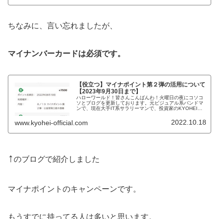
ちなみに、言い忘れましたが、
マイナンバーカードは必須です。
【役立つ】マイナポイント第２弾の活用について
【2023年9月30日まで】
ハローワールド！皆さんこんばんわ！火曜日の夜にコソコ
ソとブログを更新しております。元ビジュアル系バンドマ
ンで、現在大手IT系サラリーマンで、投資家のKYOHEIで
す。KYOHEI本日も宜しくお願いします。本日は、僕のマ
イナポイントの活用につ...
2022.10.18
www.kyohei-official.com
↑
のブログで紹介しました
マイナポイントのキャンペーンです。
もうすでに持ってる人は多いと思います。