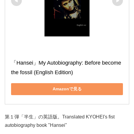
「Hansei」My Autobiography: Before become 
the fossil (English Edition)
Amazonで見る
第１弾「半生」の英語版。Translated KYOHEI's fist
autobiography book "Hansei"