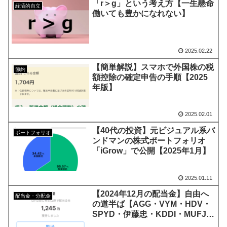
「r＞g」という考え方【一生懸命
経済的自立
働いても豊かになれない】
2025.02.22
【簡単解説】スマホで外国株の税
節約
額控除の確定申告の手順【2025
年版】
2025.02.01
【40代の投資】元ビジュアル系バ
ポートフォリオ
ンドマンの株式ポートフォリオ
「iGrow」で公開【2025年1月】
2025.01.11
【2024年12月の配当金】自由へ
配当金・分配金
の道半ば【AGG・VYM・HDV・
SPYD・伊藤忠・KDDI・MUFJ・
ORIX・Softbank・任天堂】