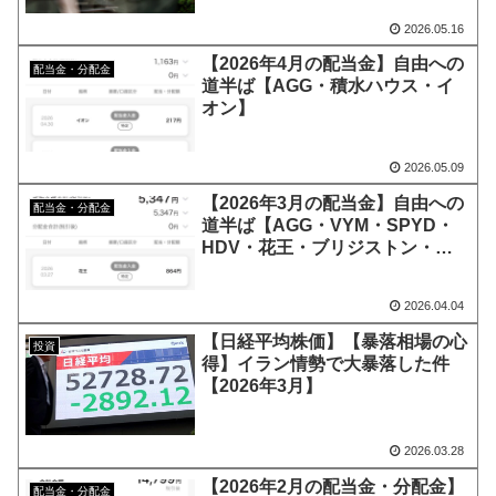
2026.05.16
【2026年4月の配当金】自由への
配当金・分配金
道半ば【AGG・積水ハウス・イ
オン】
2026.05.09
【2026年3月の配当金】自由への
配当金・分配金
道半ば【AGG・VYM・SPYD・
HDV・花王・ブリジストン・
JT】
2026.04.04
【日経平均株価】【暴落相場の心
投資
得】イラン情勢で大暴落した件
【2026年3月】
2026.03.28
【2026年2月の配当金・分配金】
配当金・分配金