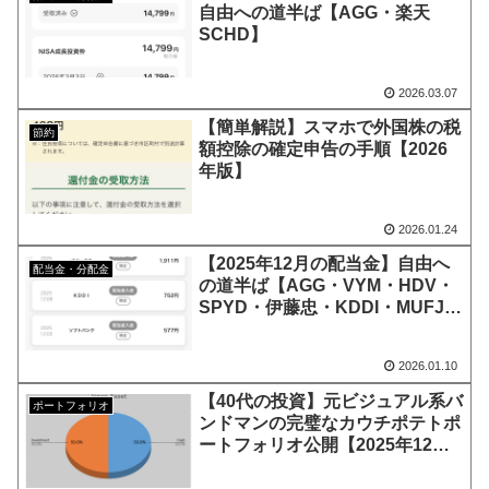
自由への道半ば【AGG・楽天
SCHD】
2026.03.07
【簡単解説】スマホで外国株の税
節約
額控除の確定申告の手順【2026
年版】
2026.01.24
【2025年12月の配当金】自由へ
配当金・分配金
の道半ば【AGG・VYM・HDV・
SPYD・伊藤忠・KDDI・MUFJ・
ORIX・Softbank・任天堂】
2026.01.10
【40代の投資】元ビジュアル系バ
ポートフォリオ
ンドマンの完璧なカウチポテトポ
ートフォリオ公開【2025年12
月】