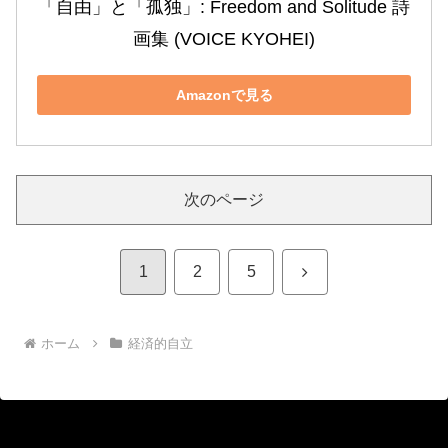
「自由」と「孤独」: Freedom and Solitude 詩
画集 (VOICE KYOHEI)
Amazonで見る
次のページ
次
1
2
5
へ
ホーム
経済的自立