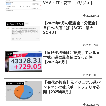
VYM・JT・花王・ブリジスト
ン・積水】
2025.10.11
【2025年8月の配当金・分配金】
配当金・分配金
自由への道半ば【AGG・楽天
SCHD】
2025.09.06
【日経平均株価】投資している日
投資
本株が過去最高値になった件
【2025年8月】
2025.08.16
【40代の投資】元ビジュアル系バ
ポートフォリオ
ンドマンの株式ポートフォリオ公
開【2025年8月】
2025.08.02