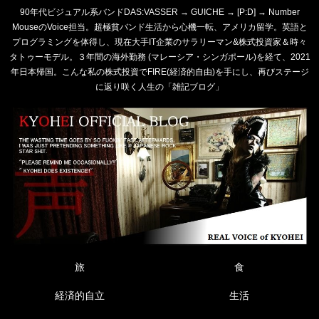
90年代ビジュアル系バンドDAS:VASSER → GUICHE → [P:D] → Number
MouseのVoice担当。超極貧バンド生活から心機一転、アメリカ留学。英語と
プログラミングを体得し、現在大手IT企業のサラリーマン&株式投資家＆時々
タトゥーモデル。３年間の海外勤務 (マレーシア・シンガポール)を経て、2021
年日本帰国。こんな私の株式投資でFIRE(経済的自由)を手にし、再びステージ
に返り咲く人生の「雑記ブログ」
旅
食
経済的自立
生活