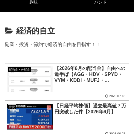
趣味
バンド
経済的自立
副業・投資・節約で経済的自由を目指す！！
【2026年6月の配当金】自由への
配当金・分配金
道半ば【AGG・HDV・SPYD・
VYM・KDDI・MUFJ・
Softbank・オリックス・任天
堂・NTT】
2026.07.18
【日経平均株価】過去最高値７万
投資
円突破した件【2026年6月】
2026.06.27