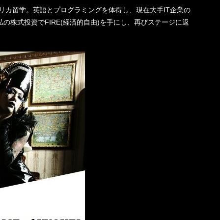
機一転、アメリカ留学。英語とプログラミングを体得し、現在大手IT企業の
の株式投資でFIRE(経済的自由)を手にし、再びステージに返