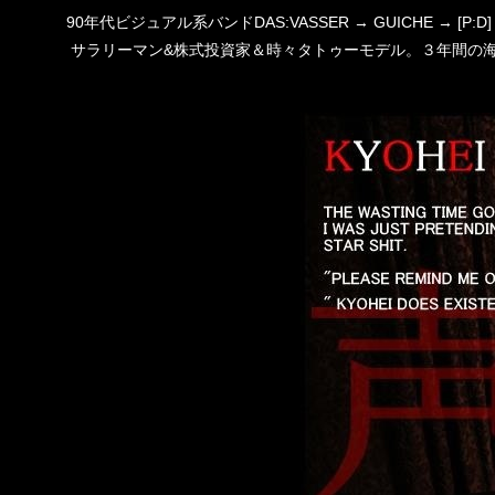
90年代ビジュアル系バンドDAS:VASSER → GUICHE →
サラリーマン&株式投資家＆時々タトゥーモデル。３年間の海外