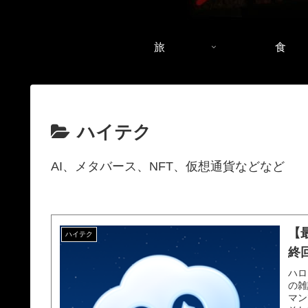
旅
食
ハイテク
AI、メタバース、NFT、仮想通貨などなど
【
ハイテク
終
ハロ
の雑
マン