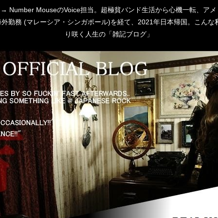
 [P:D] → Number MouseのVoice担当。超極貧バンド生活から心
勤務 (マレーシア・シンガポール)を経て、2021年日本帰国。こんな私
り咲く人生の「雑記ブログ」