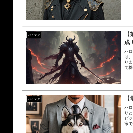
【第
ハイテク
成
ハロ
は、
りま
で株
【
ハイテク
ハロ
りと
ビジ
家で