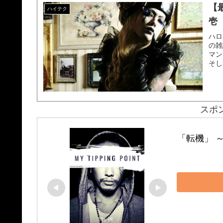
【
ハイテク
壱
ハロ
の雑
マン
そし
スポ
「転機」 