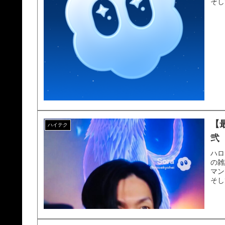
そし
【
ハイテク
弐
ハロ
の雑
マン
そし