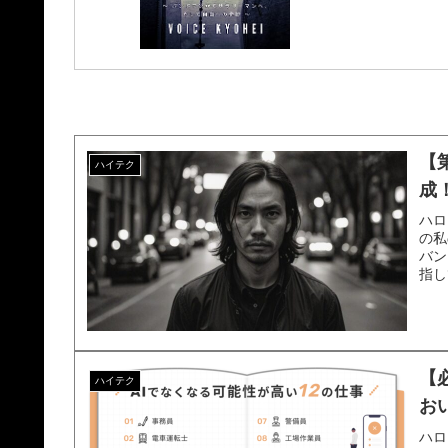
【第
ハイテク
成！
ハロ
の私
バン
指し
【
ハイテク
お
ハロ