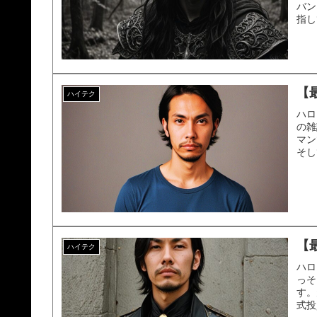
バン
指し
【
ハイテク
ハロ
の雑
マン
そし
【
ハイテク
ハロ
っそ
す。
式投