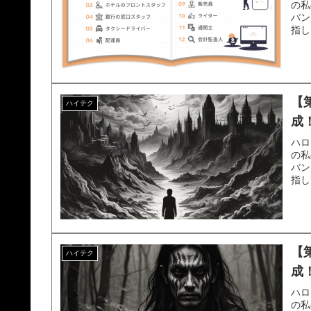
の私
バン
指し
【第
ハイテク
成！
ハロ
の私
バン
指し
【第
ハイテク
成！
ハロ
の私