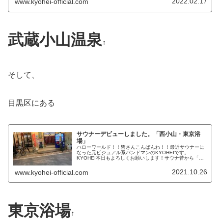
2022.02.17
www.kyohei-official.com
武蔵小山温泉
↑
そして、
目黒区にある
サウナーデビューしました。「西小山・東京浴
場」
ハローワールド！！皆さんこんばんわ！！最近サウナーに
なった元ビジュアル系バンドマンのKYOHEIです。
KYOHEI本日もよろしくお願いします！サウナ昔から「健
康」にもいいし大好きでしたが、「サウナ―」になったの
は今回が初めてです。これ、楽し...
2021.10.26
www.kyohei-official.com
東京浴場
↑