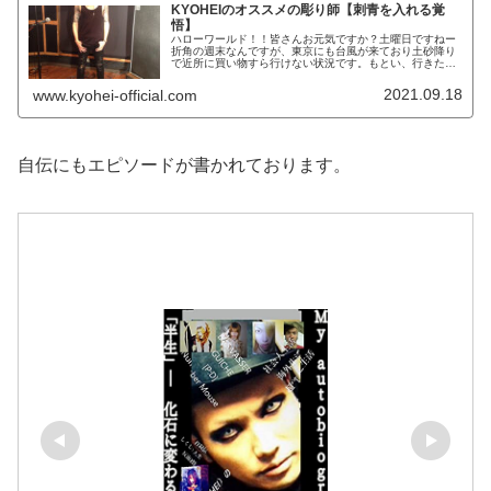
KYOHEIのオススメの彫り師【刺青を入れる覚
悟】
ハローワールド！！皆さんお元気ですか？土曜日ですねー
折角の週末なんですが、東京にも台風が来ており土砂降り
で近所に買い物すら行けない状況です。もとい、行きたく
ない状況ですｗそんな元ビジュアル系バンドマンの
KYOHEIです。KYOHEI本日もよ...
2021.09.18
www.kyohei-official.com
自伝にもエピソードが書かれております。