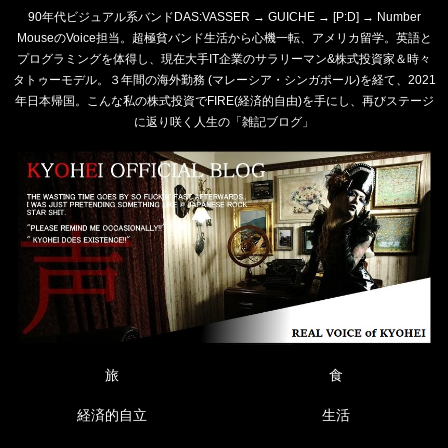
90年代ビジュアル系バンドDAS:VASSER → GUICHE → [P:D] → Number
MouseのVoice担当。超極貧バンド生活から心機一転、アメリカ留学。英語と
プログラミングを体得し、現在大手IT企業のサラリーマン&株式投資家＆時々
タトゥーモデル。３年間の海外勤務 (マレーシア・シンガポール)を経て、2021
年日本帰国。こんな私の株式投資でFIRE(経済的自由)を手にし、再びステージ
に返り咲く人生の「雑記ブログ」
旅
食
経済的自立
生活