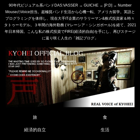
90年代ビジュアル系バンドDAS:VASSER → GUICHE → [P:D] → Number
MouseのVoice担当。超極貧バンド生活から心機一転、アメリカ留学。英語と
プログラミングを体得し、現在大手IT企業のサラリーマン&株式投資家＆時々
タトゥーモデル。３年間の海外勤務 (マレーシア・シンガポール)を経て、2021
年日本帰国。こんな私の株式投資でFIRE(経済的自由)を手にし、再びステージ
に返り咲く人生の「雑記ブログ」
旅
食
経済的自立
生活