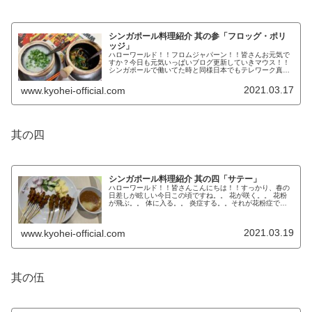
シンガポール料理紹介 其の参「フロッグ・ポリ
ッジ」
ハローワールド！！フロムジャパーン！！皆さんお元気で
すか？今日も元気いっぱいブログ更新していきマウス！！
シンガポールで働いてた時と同様日本でもテレワーク真っ
最中です。今週は、様々なシンガポール料理の紹介をして
いこうと思います！！オススメのシ...
2021.03.17
www.kyohei-official.com
其の四
シンガポール料理紹介 其の四「サテー」
ハローワールド！！皆さんこんにちは！！すっかり、春の
日差しが眩しい今日この頃ですね。。 花が咲く。。 花粉
が飛ぶ。。 体に入る。。 炎症する。。それが花粉症です
ね。。今日も、花粉に負けずブログ更新していきましょ
う！！今週はシンガポール料理を...
2021.03.19
www.kyohei-official.com
其の伍