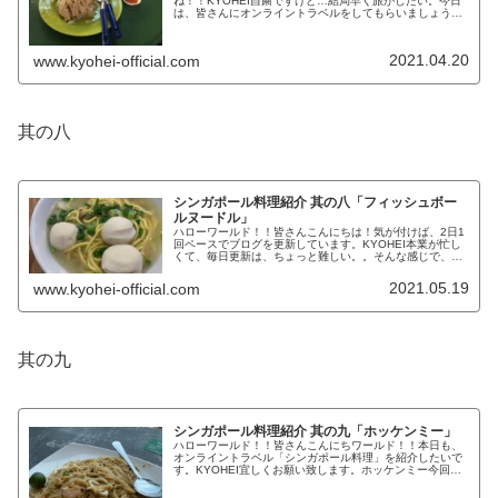
ね！！KYOHEI自粛ですけど…結局早く旅がしたい。今日
は、皆さんにオンライントラベルをしてもらいましょう。
シンガポール料理を紹介します。第七弾です。シンガポー
ルチキンライス前回の本格的なカ...
2021.04.20
www.kyohei-official.com
其の八
シンガポール料理紹介 其の八「フィッシュボー
ルヌードル」
ハローワールド！！皆さんこんにちは！気が付けば、2日1
回ペースでブログを更新しています。KYOHEI本業が忙し
くて、毎日更新は、ちょっと難しい。。そんな感じで、本
日も皆さんに「食」のオンライントラベルをしてもらいま
しょう。シンガポール料理を...
2021.05.19
www.kyohei-official.com
其の九
シンガポール料理紹介 其の九「ホッケンミー」
ハローワールド！！皆さんこんにちワールド！！本日も、
オンライントラベル「シンガポール料理」を紹介したいで
す。KYOHEI宜しくお願い致します。ホッケンミー今回も
安くて、早くて、美味かった料理を紹介しますねーこれで
す。ホッケンミー「福建麺」と...