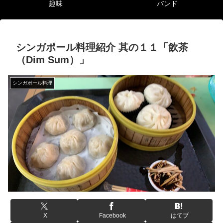
趣味
バンド
シンガポール料理紹介 其の１１「飲茶
（Dim Sum）」
シンガポール料理
X
Facebook
はてブ