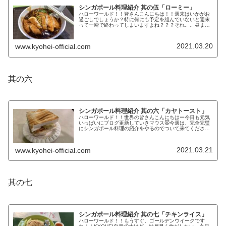
シンガポール料理紹介 其の伍「ローミー」
ハローワールド！！皆さんこんにちは！！週末はいかがお
過ごしでしょうか？特に何にも予定を組んでいないと週末
って一瞬で終わってしまいますよね？？？それ。。昼まで
寝てるからじゃないですか？図星。。。ということで、今
週は、シンガポール料理特集集です...
2021.03.20
www.kyohei-official.com
其の六
シンガポール料理紹介 其の六「カヤトースト」
ハローワールド！！世界の皆さんこんにちはー今日も元気
いっぱいにブログ更新していきマウス🐭今週は、完全完璧
にシンガポール料理の紹介をやるのでついて来てください
ね！！オススメのシンガポール料理本日のオススメのシン
ガポール料理はこちらです。ご存知...
2021.03.21
www.kyohei-official.com
其の七
シンガポール料理紹介 其の七「チキンライス」
ハローワールド！！もうすぐ、ゴールデンウイークです