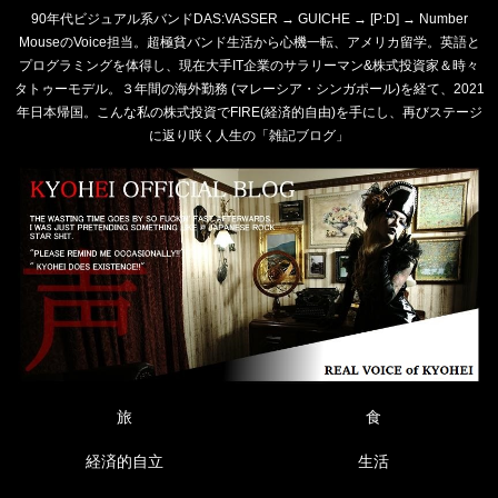
90年代ビジュアル系バンドDAS:VASSER → GUICHE → [P:D] → Number
MouseのVoice担当。超極貧バンド生活から心機一転、アメリカ留学。英語と
プログラミングを体得し、現在大手IT企業のサラリーマン&株式投資家＆時々
タトゥーモデル。３年間の海外勤務 (マレーシア・シンガポール)を経て、2021
年日本帰国。こんな私の株式投資でFIRE(経済的自由)を手にし、再びステージ
に返り咲く人生の「雑記ブログ」
旅
食
経済的自立
生活