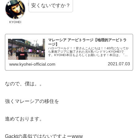
安くないですか？
KYOHEI
マレーシア アービトラージ【地理的アービトラ
ージ】
ハローワールド！！皆さんこんにちは！！40代になってか
ら東南アジアに魅了された元V系バンドマンKYOHEIで
す。KYOHEI本日もよろしくお願いします！本日は、「地
理的アービトラージ」という面白い生き方を紹介します。
地理的アービトラージざっ...
2021.07.03
www.kyohei-official.com
なので、僕は。。
強くマレーシアの移住を
進めております。
Gacktの真似ではないですよーwww