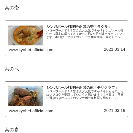
其の壱
シンガポール料理紹介 其の壱「ラクサ」
ハローワールド！！皆さんお元気ですか？シンガポール移
住から日本に帰ってきてから、約2か月が経とうとしてい
ます。本日は、ブログのシリーズ化企画第一弾としてシン
ガポール料理の紹介をしていきたいと思っております。シ
ンガポール料理のオススメの一品ま...
2021.03.14
www.kyohei-official.com
其の弐
シンガポール料理紹介 其の弐「チリクラブ」
ハローワールド！！皆さんお元気ですか？今日も元気いっ
ぱいブログを更新していこうと思います！！本日は、前回
に引き続きオススメのシンガポール料理を紹介していこう
と思います。オススメのシンガポール料理「チリクラブ」
という名を聞いたことがありますか...
2021.03.16
www.kyohei-official.com
其の参