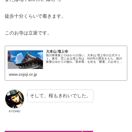
徒歩十分くらいで着きます。
このお寺は立派です。
大本山 増上寺
徳川将軍家とのゆかりの深い、大本山 増上寺の公式サイ
ト。東京、芝にある増上寺は、600年の歴史をもち、徳川
家康公ゆかりの秘仏「黒本尊」を祀る「勝運」のお寺とし
て親しまれています。
www.zojoji.or.jp
そして、桜もきれいでした。
KYOHEI