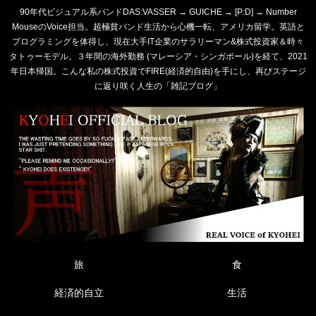
90年代ビジュアル系バンドDAS:VASSER → GUICHE → [P:D] → Number
MouseのVoice担当。超極貧バンド生活から心機一転、アメリカ留学。英語と
プログラミングを体得し、現在大手IT企業のサラリーマン&株式投資家＆時々
タトゥーモデル。３年間の海外勤務 (マレーシア・シンガポール)を経て、2021
年日本帰国。こんな私の株式投資でFIRE(経済的自由)を手にし、再びステージ
に返り咲く人生の「雑記ブログ」
旅
食
経済的自立
生活