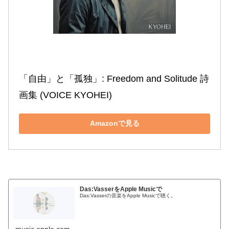
「自由」と「孤独」: Freedom and Solitude 詩
画集 (VOICE KYOHEI)
Amazonで見る
Das:VasserをApple Musicで
Das:Vasserの音楽をApple Musicで聴く。
music.apple.com