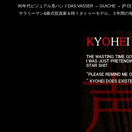
90年代ビジュアル系バンドDAS:VASSER → GUICHE →
サラリーマン&株式投資家＆時々タトゥーモデル。３年間の海外