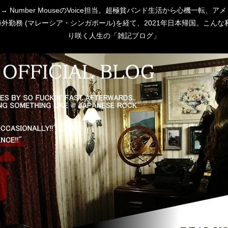
 [P:D] → Number MouseのVoice担当。超極貧バンド生活から心
勤務 (マレーシア・シンガポール)を経て、2021年日本帰国。こんな私
り咲く人生の「雑記ブログ」