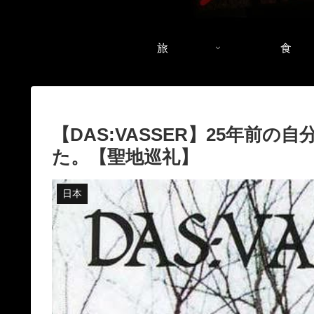
旅
食
【DAS:VASSER】25年前
た。【聖地巡礼】
日本