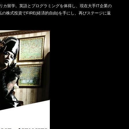
機一転、アメリカ留学。英語とプログラミングを体得し、現在大手IT企業の
の株式投資でFIRE(経済的自由)を手にし、再びステージに返