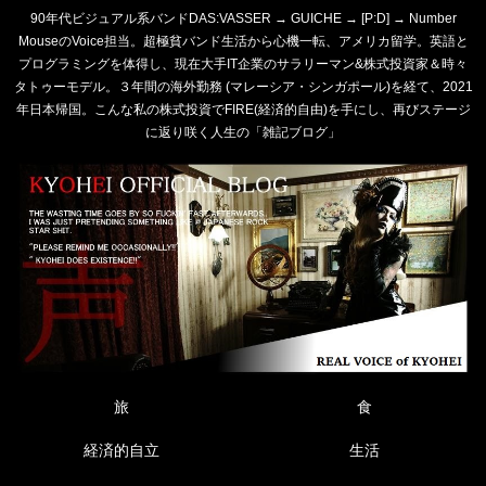
90年代ビジュアル系バンドDAS:VASSER → GUICHE → [P:D] → Number
MouseのVoice担当。超極貧バンド生活から心機一転、アメリカ留学。英語と
プログラミングを体得し、現在大手IT企業のサラリーマン&株式投資家＆時々
タトゥーモデル。３年間の海外勤務 (マレーシア・シンガポール)を経て、2021
年日本帰国。こんな私の株式投資でFIRE(経済的自由)を手にし、再びステージ
に返り咲く人生の「雑記ブログ」
旅
食
経済的自立
生活