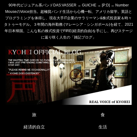
90年代ビジュアル系バンドDAS:VASSER → GUICHE → [P:D] → Number
MouseのVoice担当。超極貧バンド生活から心機一転、アメリカ留学。英語と
プログラミングを体得し、現在大手IT企業のサラリーマン&株式投資家＆時々
タトゥーモデル。３年間の海外勤務 (マレーシア・シンガポール)を経て、2021
年日本帰国。こんな私の株式投資でFIRE(経済的自由)を手にし、再びステージ
に返り咲く人生の「雑記ブログ」
旅
食
経済的自立
生活