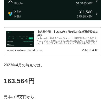
【結果公開！】2023年4月の私の仮想通貨投資の
現状
Hello world~皆さんこんばんわ〜！土曜の朝もいつものよ
うにコソコソと私による私のための雑記ブログを更新して
います。元ビジュアル系バンドマンで現在大手IT系サラリ
ーマンで株式投資家でもある、KYOHEIです。KYOHEI本
日もよろし...
2023.04.01
www.kyohei-official.com
2023年4月の時点では、
163,564円
元本の15万円から、