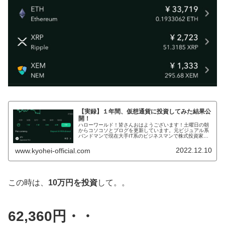
【実録】１年間、仮想通貨に投資してみた結果公
開！
ハローワールド！皆さんおはようございます！土曜日の朝
からコソコソとブログを更新しています。元ビジュアル系
バンドマンで現在大手IT系のビジネスマンで株式投資家の
KYOHEIです。KYOHEI本日もいつも通り宜しくお願いし
ます。本日も、投資の話...
2022.12.10
www.kyohei-official.com
この時は、
10万円を投資
して。。
62,360円・・