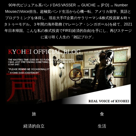
90年代ビジュアル系バンドDAS:VASSER → GUICHE → [P:D] → Number
MouseのVoice担当。超極貧バンド生活から心機一転、アメリカ留学。英語と
プログラミングを体得し、現在大手IT企業のサラリーマン&株式投資家＆時々
タトゥーモデル。３年間の海外勤務 (マレーシア・シンガポール)を経て、2021
年日本帰国。こんな私の株式投資でFIRE(経済的自由)を手にし、再びステージ
に返り咲く人生の「雑記ブログ」
旅
食
経済的自立
生活