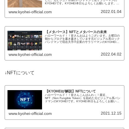
した。元ビジュアル系のバンドマンで現サラリーマンの
KYOHEIです。KYOHEI本日もよろしくお願いします。本
日は未来の技術についてお話ししたいなと思っています。
メタバースについていつも過...
2022.01.04
www.kyohei-official.com
【メタバース】NFTとメタバースの未来
ハローワールド！！皆さんおはようございます。土曜日の
朝からブログを書き書きしています元ビジュアル系ロック
バンドマンで現在大手IT企業のサラリーマンのKYOHEIで
す。KYOHEI本日もよろしくお願いします。IT企業の私が
この話題にあまり触れ...
2022.04.02
www.kyohei-official.com
↓NFTについて
【KYOHEIが解説】NFTについて
ハローワールド！！皆さんこんばんわ～！最近、
NFT（Non Fungible Token）を始めた元ビジュアル系バン
ドマンのKYOHEIです。KYOHEI本日もよろしくお願いし
ます！皆さん私のブログは楽しんで読んでおられますでし
ょうか？本日...
2021.12.15
www.kyohei-official.com