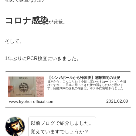
コロナ感染
が発覚。
そして、
1年ぶりにPCR検査にいきました。
【シンガポールから帰国後】隔離期間の状況
日本から、こんにちわ！今日も寒いっすねー（＞＜）今日
はですね。。日本に帰ってきた後の話をしたいと思いま
す。隔離期間の話私の場合は、ホテルに隔離されました。
ところが、なぜか分かりませんが。。シンガポールから帰
国の場合、PCR検査は免除でした。...
2021.02.09
www.kyohei-official.com
以前ブログで紹介しました。
覚えていますでしょうか？