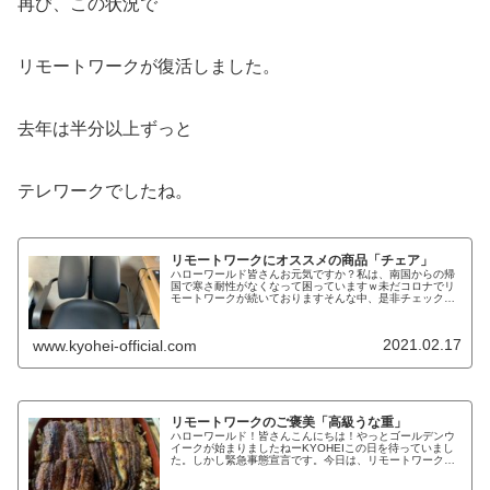
再び、この状況で
リモートワークが復活しました。
去年は半分以上ずっと
テレワークでしたね。
リモートワークにオススメの商品「チェア」
ハローワールド皆さんお元気ですか？私は、南国からの帰
国で寒さ耐性がなくなって困っていますｗ未だコロナでリ
モートワークが続いておりますそんな中、是非チェックし
ていただきたいものがあります。リモートワークに必須ま
ずは、家にずっといるので、運動不...
2021.02.17
www.kyohei-official.com
リモートワークのご褒美「高級うな重」
ハローワールド！皆さんこんにちは！やっとゴールデンウ
イークが始まりましたねーKYOHEIこの日を待っていまし
た。しかし緊急事態宣言です。今日は、リモートワークに
疲れたあなたに僕のリフレッシュ方法を伝授します。リフ
レッシュまずは、ずっと家に閉...