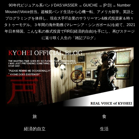
90年代ビジュアル系バンドDAS:VASSER → GUICHE → [P:D] → Number
MouseのVoice担当。超極貧バンド生活から心機一転、アメリカ留学。英語と
プログラミングを体得し、現在大手IT企業のサラリーマン&株式投資家＆時々
タトゥーモデル。３年間の海外勤務 (マレーシア・シンガポール)を経て、2021
年日本帰国。こんな私の株式投資でFIRE(経済的自由)を手にし、再びステージ
に返り咲く人生の「雑記ブログ」
旅
食
経済的自立
生活