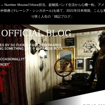
 [P:D] → Number MouseのVoice担当。超極貧バンド生活から心
勤務 (マレーシア・シンガポール)を経て、2021年日本帰国。こんな私
り咲く人生の「雑記ブログ」