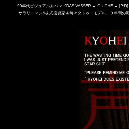
90年代ビジュアル系バンドDAS:VASSER → GUICHE →
サラリーマン&株式投資家＆時々タトゥーモデル。３年間の海外