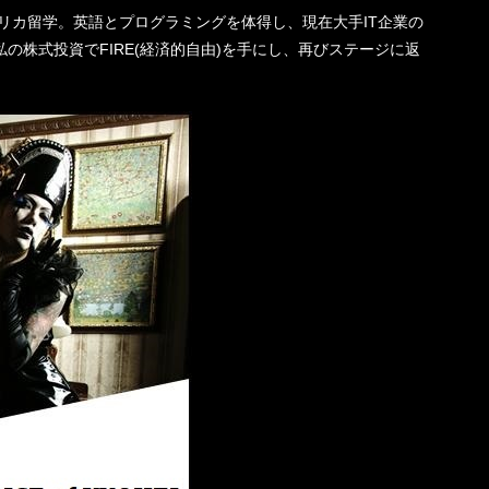
機一転、アメリカ留学。英語とプログラミングを体得し、現在大手IT企業の
の株式投資でFIRE(経済的自由)を手にし、再びステージに返