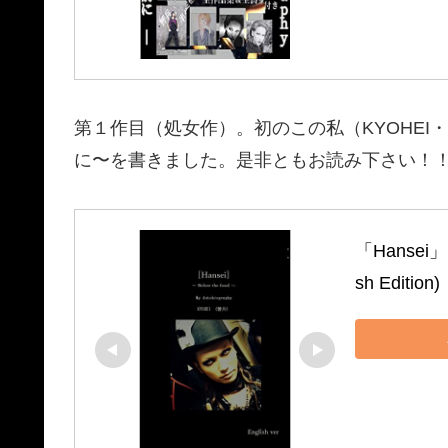
第１作目（処女作）。初のこの私（KYOHE
に〜を書きました。是非ともお読み下さい！
「Hansei」My
sh Edition)