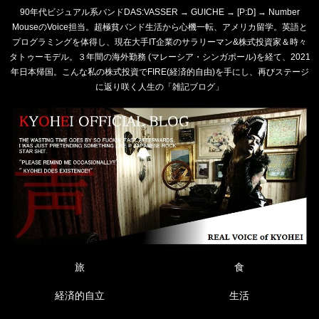
90年代ビジュアル系バンドDAS:VASSER → GUICHE → [P:D] → Number
MouseのVoice担当。超極貧バンド生活から心機一転、アメリカ留学。英語と
プログラミングを体得し、現在大手IT企業のサラリーマン&株式投資家＆時々
タトゥーモデル。３年間の海外勤務 (マレーシア・シンガポール)を経て、2021
年日本帰国。こんな私の株式投資でFIRE(経済的自由)を手にし、再びステージ
に返り咲く人生の「雑記ブログ」
旅
食
経済的自立
生活