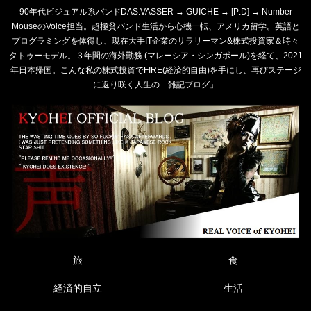
90年代ビジュアル系バンドDAS:VASSER → GUICHE → [P:D] → Number
MouseのVoice担当。超極貧バンド生活から心機一転、アメリカ留学。英語と
プログラミングを体得し、現在大手IT企業のサラリーマン&株式投資家＆時々
タトゥーモデル。３年間の海外勤務 (マレーシア・シンガポール)を経て、2021
年日本帰国。こんな私の株式投資でFIRE(経済的自由)を手にし、再びステージ
に返り咲く人生の「雑記ブログ」
旅
食
経済的自立
生活