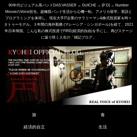
90年代ビジュアル系バンドDAS:VASSER → GUICHE → [P:D] → Number
MouseのVoice担当。超極貧バンド生活から心機一転、アメリカ留学。英語と
プログラミングを体得し、現在大手IT企業のサラリーマン&株式投資家＆時々
タトゥーモデル。３年間の海外勤務 (マレーシア・シンガポール)を経て、2021
年日本帰国。こんな私の株式投資でFIRE(経済的自由)を手にし、再びステージ
に返り咲く人生の「雑記ブログ」
旅
食
経済的自立
生活