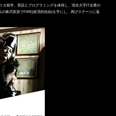
機一転、アメリカ留学。英語とプログラミングを体得し、現在大手IT企業の
の株式投資でFIRE(経済的自由)を手にし、再びステージに返