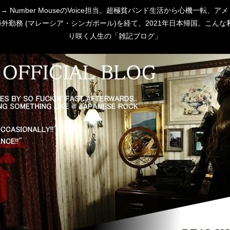
 [P:D] → Number MouseのVoice担当。超極貧バンド生活から心
勤務 (マレーシア・シンガポール)を経て、2021年日本帰国。こんな私
り咲く人生の「雑記ブログ」