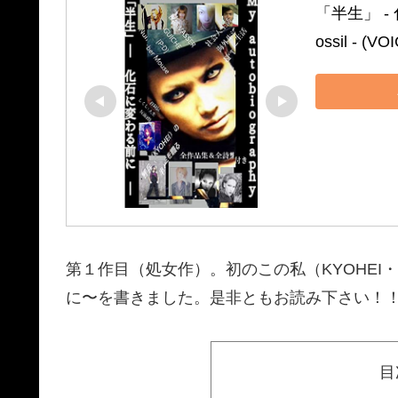
「半生」 ‐ 化石
ossil ‐ (V
第１作目（処女作）。初のこの私（KYOHE
に〜を書きました。是非ともお読み下さい！
目