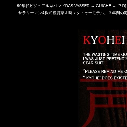
90年代ビジュアル系バンドDAS:VASSER → GUICHE →
サラリーマン&株式投資家＆時々タトゥーモデル。３年間の海外