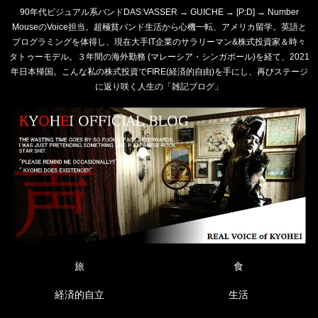
90年代ビジュアル系バンドDAS:VASSER → GUICHE → [P:D] → Number
MouseのVoice担当。超極貧バンド生活から心機一転、アメリカ留学。英語と
プログラミングを体得し、現在大手IT企業のサラリーマン&株式投資家＆時々
タトゥーモデル。３年間の海外勤務 (マレーシア・シンガポール)を経て、2021
年日本帰国。こんな私の株式投資でFIRE(経済的自由)を手にし、再びステージ
に返り咲く人生の「雑記ブログ」
旅
食
経済的自立
生活