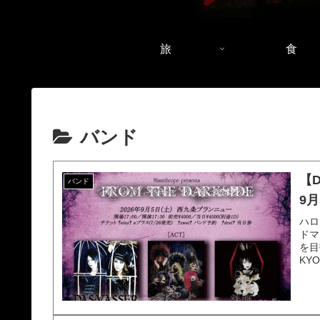
旅
食
バンド
【
バンド
9
ハロ
ドマ
を目
KY