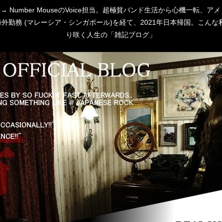
 [P:D] → Number MouseのVoice担当。超極貧バンド生活から心
勤務 (マレーシア・シンガポール)を経て、2021年日本帰国。こんな私
り咲く人生の「雑記ブログ」