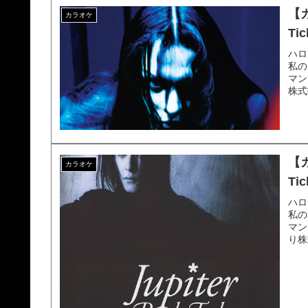
【
カラオケ
T
ハロ
私の
マン
株式
【
カラオケ
Ti
ハロ
私の
マン
り株