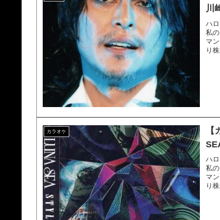
川
ハロ
私の
マン
り株
【
カラオケ
SE
ハロ
私の
マン
り株