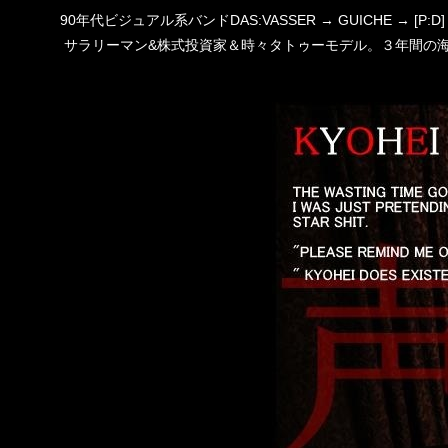
90年代ビジュアル系バンドDAS:VASSER → GUICHE →
サラリーマン&株式投資家＆時々タトゥーモデル。３年間の海外