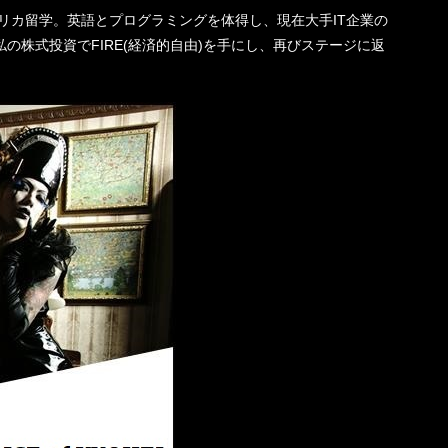
機一転、アメリカ留学。英語とプログラミングを体得し、現在大手IT企業の
の株式投資でFIRE(経済的自由)を手にし、再びステージに返