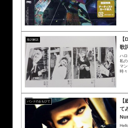
【
歌詞解説
歌
ハロ
私の
マン
時々
【
バンドのおもひで
てみ
Nu
He