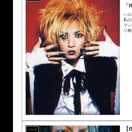
「R
ハロ
私の
マン
り株
【
バンド