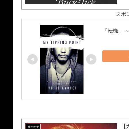
スポ
「転機」 
【
カラオケ