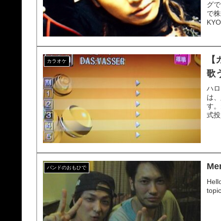
グで
で株
KY
【
カラオケ
歌う
ハロ
は、
す。
式投
Mem
バンドのおもひで
Hell
topi