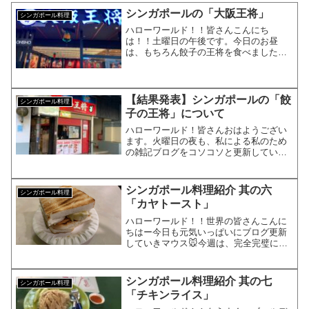
シンガポールの「大阪王将」
シンガポール料理
ハローワールド！！皆さんこんにち
は！！土曜日の午後です。今日のお昼
は、もちろん餃子の王将を食べました元
ビジュアル系バンドマンのKYOHEIで
す。KYOHEI本日も何卒宜しくお願いし
ます！今月末まで、餃子の王将はポイン
ト2倍なんでポイント稼ぎ...
【結果発表】シンガポールの「餃
シンガポール料理
子の王将」について
ハローワールド！皆さんおはようござい
ます。火曜日の夜も、私による私のため
の雑記ブログをコソコソと更新していま
す。元ビジュアル系バンドマンで、現在
大手IT系サラリーマンで、株式投資家の
KYOHEIです。KYOHEI本日も宜しくお
シンガポール料理紹介 其の六
シンガポール料理
願いします。本...
「カヤトースト」
ハローワールド！！世界の皆さんこんに
ちはー今日も元気いっぱいにブログ更新
していきマウス🐭今週は、完全完璧にシ
ンガポール料理の紹介をやるのでついて
来てくださいね！！オススメのシンガポ
ール料理本日のオススメのシンガポール
シンガポール料理紹介 其の七
シンガポール料理
料理はこちらです。ご存知...
「チキンライス」