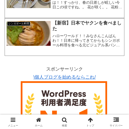
は！！すっかり、春の日差しが眩しい今
日この頃ですね。。 花が咲く。。 花粉が
飛ぶ。。 体に入る。。 炎症する。。それ
が花粉症ですね。。今日も、花粉に負け
ずブログ更新していきましょう！！今週
【新宿】日本でヤクンを食べまし
シンガポール料理
はシンガポール料理を...
た
ハローワールド！！みなさんこんばん
わ！！日本に帰ってきてからもシンガポ
ール料理を食べる元ビジュアル系バンド
マンで現サラリーマンのKYOHEIです。
KYOHEI本日もよろしくお願いします。
新宿の「ヤクン」を食べました日本で簡
単にシンガポール料...
スポンサーリンク
\個人ブログを始めるならこれ/
メニュー
ホーム
検索
トップ
サイドバー