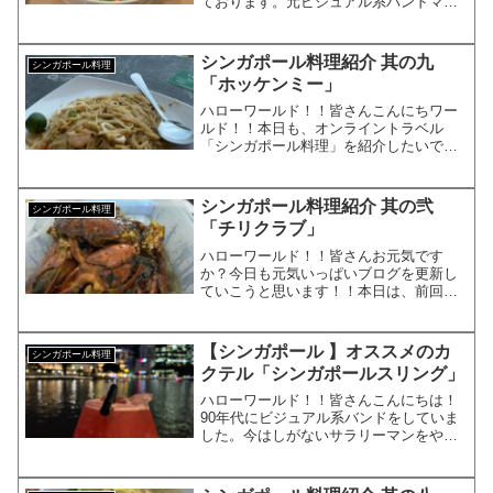
ております。元ビジュアル系バンドマン
で現在大手IT企業のサラリーマンの
KYOHEI（響兵）です。KYOHEI本日も
よろしくお願いしますｍｍ去年、シンガ
シンガポール料理紹介 其の九
シンガポール料理
ポールから日本を元...
「ホッケンミー」
ハローワールド！！皆さんこんにちワー
ルド！！本日も、オンライントラベル
「シンガポール料理」を紹介したいで
す。KYOHEI宜しくお願い致します。ホ
ッケンミー今回も安くて、早くて、美味
かった料理を紹介しますねーこれです。
シンガポール料理紹介 其の弐
シンガポール料理
ホッケンミー「福建麺」と...
「チリクラブ」
ハローワールド！！皆さんお元気です
か？今日も元気いっぱいブログを更新し
ていこうと思います！！本日は、前回に
引き続きオススメのシンガポール料理を
紹介していこうと思います。オススメの
シンガポール料理「チリクラブ」という
【シンガポール 】オススメのカ
シンガポール料理
名を聞いたことがありますか...
クテル「シンガポールスリング」
ハローワールド！！皆さんこんにちは！
90年代にビジュアル系バンドをしていま
した。今はしがないサラリーマンをやっ
ております。元ビジュアル系バンドマン
のKYOHEIです。KYOHEI本日もよろし
くお願いします！3連休最後ですね。。シ