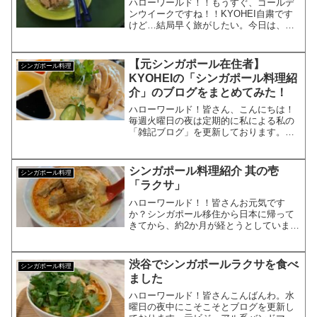
ハローワールド！！もうすぐ、ゴールデ
ンウイークですね！！KYOHEI自粛です
けど…結局早く旅がしたい。今日は、皆
さんにオンライントラベルをしてもらい
ましょう。シンガポール料理を紹介しま
す。第七弾です。シンガポールチキンラ
【元シンガポール在住者】
シンガポール料理
イス前回の本格的なカ...
KYOHEIの「シンガポール料理紹
介」のブログをまとめてみた！
ハローワールド！皆さん、こんにちは！
毎週火曜日の夜は定期的に私による私の
「雑記ブログ」を更新しております。元
ビジュアル系のバンドマンで現在大手企
業のサラリーマンで株式投資で「FIRE」
を目指し時には、タトゥーモデルでもあ
シンガポール料理紹介 其の壱
シンガポール料理
り、2021年にシン...
「ラクサ」
ハローワールド！！皆さんお元気です
か？シンガポール移住から日本に帰って
きてから、約2か月が経とうとしていま
す。本日は、ブログのシリーズ化企画第
一弾としてシンガポール料理の紹介をし
ていきたいと思っております。シンガポ
渋谷でシンガポールラクサを食べ
シンガポール料理
ール料理のオススメの一品ま...
ました
ハローワールド！皆さんこんばんわ。水
曜日の夜中にこそこそとブログを更新し