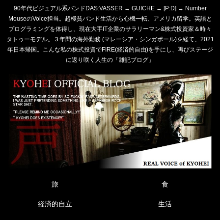
90年代ビジュアル系バンドDAS:VASSER → GUICHE → [P:D] → Number
MouseのVoice担当。超極貧バンド生活から心機一転、アメリカ留学。英語と
プログラミングを体得し、現在大手IT企業のサラリーマン&株式投資家＆時々
タトゥーモデル。３年間の海外勤務 (マレーシア・シンガポール)を経て、2021
年日本帰国。こんな私の株式投資でFIRE(経済的自由)を手にし、再びステージ
に返り咲く人生の「雑記ブログ」
旅
食
経済的自立
生活