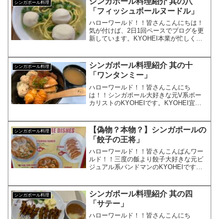
シンガポール料理紹介 其の八
シンガポール料理
ルバーウィー...
「フィッシュボールヌードル」
ハローワールド！！皆さんこんにちは！
気が付けば、2日1回ペースでブログを更
新しています。KYOHEI本業が忙しく
て、毎日更新は、ちょっと難しい。。そ
んな感じで、本日も皆さんに「食」のオ
ンライントラベルをしてもらいましょ
シンガポール料理紹介 其の十
シンガポール料理
う。シンガポール料理を...
「ワンタンミー」
ハローワールド！！皆さんこんにち
は！！シンガポール大好きな元V系ボー
カリストのKYOHEIです。KYOHEI宜し
くお願い致します。本日は、またまたオ
ンライントラベルシンガポール料理紹介
です。オススメのシンガポール料理前回
【偽物？本物？】シンガポールの
シンガポール料理
は、ホッケンミーを紹...
「餃子の王将」
ハローワールド！！皆さんこんばんワー
ルド！！三度の飯より餃子大好きな元ビ
ジュアル系バンドマンのKYOHEIです。
KYOHEI本日もよろしくお願いします！
今日は、シンガポールで見つけた餃子の
王将（？）を紹介したいと思います。シ
シンガポール料理紹介 其の四
シンガポール料理
ンガポールの「餃...
「サテー」
ハローワールド！！皆さんこんにち