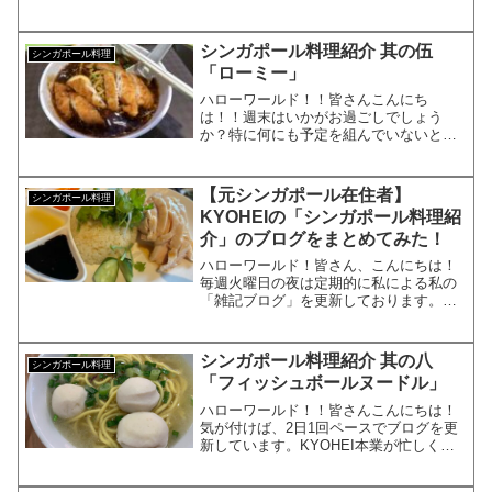
在大手IT系のサラリーマンのKYOHEIで
す。KYOHEI本日も宜しくお願いしま
す！本日は、先日夏休みで行ったシンガ
シンガポール料理紹介 其の伍
シンガポール料理
ポールの食べ物を...
「ローミー」
ハローワールド！！皆さんこんにち
は！！週末はいかがお過ごしでしょう
か？特に何にも予定を組んでいないと週
末って一瞬で終わってしまいますよ
ね？？？それ。。昼まで寝てるからじゃ
ないですか？図星。。。ということで、
【元シンガポール在住者】
シンガポール料理
今週は、シンガポール料理特集集です...
KYOHEIの「シンガポール料理紹
介」のブログをまとめてみた！
ハローワールド！皆さん、こんにちは！
毎週火曜日の夜は定期的に私による私の
「雑記ブログ」を更新しております。元
ビジュアル系のバンドマンで現在大手企
業のサラリーマンで株式投資で「FIRE」
を目指し時には、タトゥーモデルでもあ
シンガポール料理紹介 其の八
シンガポール料理
り、2021年にシン...
「フィッシュボールヌードル」
ハローワールド！！皆さんこんにちは！
気が付けば、2日1回ペースでブログを更
新しています。KYOHEI本業が忙しく
て、毎日更新は、ちょっと難しい。。そ
んな感じで、本日も皆さんに「食」のオ