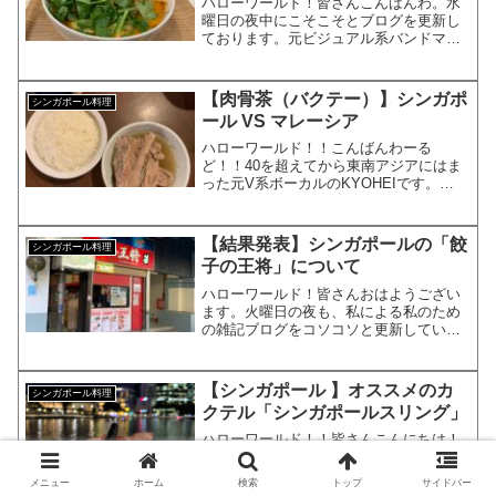
ハローワールド！皆さんこんばんわ。水
曜日の夜中にこそこそとブログを更新し
ております。元ビジュアル系バンドマン
で現在大手IT企業のサラリーマンの
KYOHEI（響兵）です。KYOHEI本日も
よろしくお願いしますｍｍ去年、シンガ
【肉骨茶（バクテー）】シンガポ
シンガポール料理
ポールから日本を元...
ール VS マレーシア
ハローワールド！！こんばんわーる
ど！！40を超えてから東南アジアにはま
った元V系ボーカルのKYOHEIです。
KYOHEI宜しくお願い致します。本日
は、オンライントラベルシンガポール
VS マレーシアというタイトルでブログ
【結果発表】シンガポールの「餃
シンガポール料理
書いてみましたｗｗｗ...
子の王将」について
ハローワールド！皆さんおはようござい
ます。火曜日の夜も、私による私のため
の雑記ブログをコソコソと更新していま
す。元ビジュアル系バンドマンで、現在
大手IT系サラリーマンで、株式投資家の
KYOHEIです。KYOHEI本日も宜しくお
【シンガポール 】オススメのカ
シンガポール料理
願いします。本...
クテル「シンガポールスリング」
ハローワールド！！皆さんこんにちは！
90年代にビジュアル系バンドをしていま
した。今はしがないサラリーマンをやっ
メニュー
ホーム
検索
トップ
サイドバー
ております。元ビジュアル系バンドマン