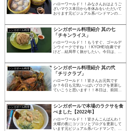
ハローワールド！！みなさんおはようご
ざいマウス本日から冬休みをいただいて
おります元ビジュアル系バンドマンの
KYOHEIです。KYOHEI本日もよろしく
お願いします。本日は久しぶりにシンガ
ポール料理の紹介をしていこうかと思い
シンガポール料理紹介 其の七
シンガポール料理
ます。おすすめのシ...
「チキンライス」
ハローワールド！！もうすぐ、ゴールデ
ンウイークですね！！KYOHEI自粛です
けど…結局早く旅がしたい。今日は、皆
さんにオンライントラベルをしてもらい
ましょう。シンガポール料理を紹介しま
す。第七弾です。シンガポールチキンラ
シンガポール料理紹介 其の弐
シンガポール料理
イス前回の本格的なカ...
「チリクラブ」
ハローワールド！！皆さんお元気です
か？今日も元気いっぱいブログを更新し
ていこうと思います！！本日は、前回に
引き続きオススメのシンガポール料理を
紹介していこうと思います。オススメの
シンガポール料理「チリクラブ」という
シンガポールで本場のラクサを食
シンガポール料理
名を聞いたことがありますか...
べました【2022年】
ハローワールド！！皆さんこんばんわ！
火曜の夜にコソコソとブログを更新して
います元ビジュアル系バンドマンで、現