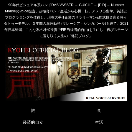
90年代ビジュアル系バンドDAS:VASSER → GUICHE → [P:D] → Number
MouseのVoice担当。超極貧バンド生活から心機一転、アメリカ留学。英語と
プログラミングを体得し、現在大手IT企業のサラリーマン&株式投資家＆時々
タトゥーモデル。３年間の海外勤務 (マレーシア・シンガポール)を経て、2021
年日本帰国。こんな私の株式投資でFIRE(経済的自由)を手にし、再びステージ
に返り咲く人生の「雑記ブログ」
旅
食
経済的自立
生活