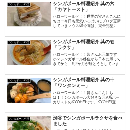
ンライントラベルをしてもらいましょ
シンガポール料理紹介 其の六
シンガポール料理
う。シンガポール料理を...
「カヤトースト」
ハローワールド！！世界の皆さんこんに
ちはー今日も元気いっぱいにブログ更新
していきマウス🐭今週は、完全完璧にシ
ンガポール料理の紹介をやるのでついて
来てくださいね！！オススメのシンガポ
ール料理本日のオススメのシンガポール
シンガポール料理紹介 其の壱
シンガポール料理
料理はこちらです。ご存知...
「ラクサ」
ハローワールド！！皆さんお元気です
か？シンガポール移住から日本に帰って
きてから、約2か月が経とうとしていま
す。本日は、ブログのシリーズ化企画第
一弾としてシンガポール料理の紹介をし
ていきたいと思っております。シンガポ
シンガポール料理紹介 其の十
シンガポール料理
ール料理のオススメの一品ま...
「ワンタンミー」
ハローワールド！！皆さんこんにち
は！！シンガポール大好きな元V系ボー
カリストのKYOHEIです。KYOHEI宜し
くお願い致します。本日は、またまたオ
ンライントラベルシンガポール料理紹介
です。オススメのシンガポール料理前回
渋谷でシンガポールラクサを食べ
シンガポール料理
は、ホッケンミーを紹...
ました