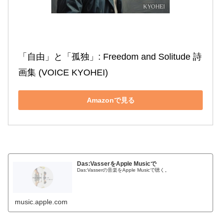
「自由」と「孤独」: Freedom and Solitude 詩
画集 (VOICE KYOHEI)
Amazonで見る
Das:VasserをApple Musicで
Das:Vasserの音楽をApple Musicで聴く。
music.apple.com