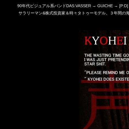
90年代ビジュアル系バンドDAS:VASSER → GUICHE →
サラリーマン&株式投資家＆時々タトゥーモデル。３年間の海外