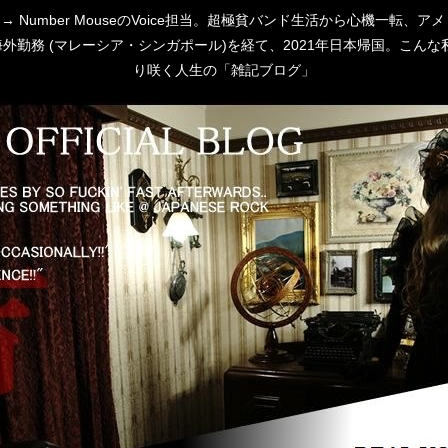
 [P:D] → Number MouseのVoice担当。超極貧バンド生活から心
勤務 (マレーシア・シンガポール)を経て、2021年日本帰国。こんな私
り咲く人生の「雑記ブログ」