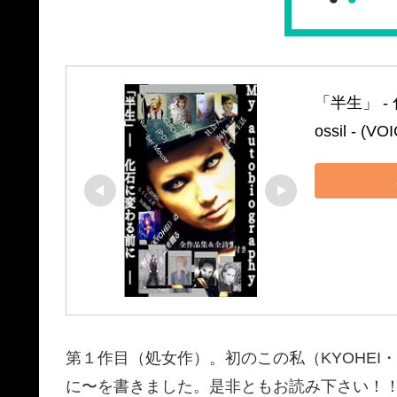
「半生」 ‐ 化石
ossil ‐ (V
第１作目（処女作）。初のこの私（KYOHE
に〜を書きました。是非ともお読み下さい！