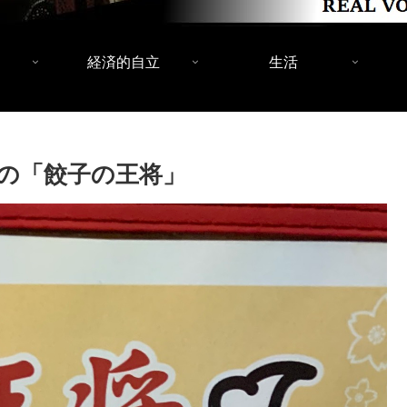
経済的自立
生活
の「餃子の王将」