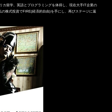
機一転、アメリカ留学。英語とプログラミングを体得し、現在大手IT企業の
の株式投資でFIRE(経済的自由)を手にし、再びステージに返