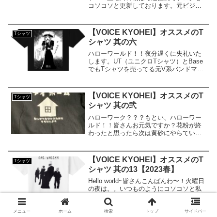
コソコソと更新しております。元ビジュ
アル系バンドマンで現在大手IT企業のサ
ラリーマンのKYOHEIです。KYOHEI本
日もよろしくお願いします。本日は、オ
【VOICE KYOHEI】オススメのT
Tシャツ
ススメのTシャ...
シャツ 其の六
ハローワールド！！夜分遅くに失礼いた
します。UT（ユニクロTシャツ）とBase
でもTシャツを売ってる元V系バンドマン
のKYOHEIです。KYOHEI本日もよろし
くお願いします！夜中にこっそり投稿で
すｗオススメのTシャツ自伝でも語りまし
【VOICE KYOHEI】オススメのT
Tシャツ
たが、...
シャツ 其の弐
ハローワーク？？？もとい、ハローワー
ルド！！皆さんお元気ですか？花粉が終
わったと思ったら次は黄砂にやらていて
います。目が…目が…かすむ。。とは言
え、梅雨目前…暑くなってくると必要に
なってくるのは、そう、「T-shirts」です
【VOICE KYOHEI】オススメのT
Tシャツ
よね？今日はT...
シャツ 其の13【2023春】
Hello world~皆さんこんばんわ〜！火曜日
の夜は。。いつものようにコソコソと私
による私のための雑記ブログを更新して
います。元ビジュアル系バンドマンで現
在大手IT系サラリーマンで株式投資家で
メニュー
ホーム
検索
トップ
サイドバー