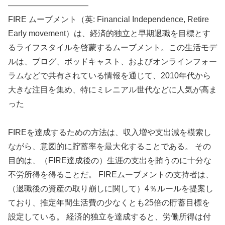
——————————
FIRE ムーブメント（英: Financial Independence, Retire
Early movement）は、経済的独立と早期退職を目標とす
るライフスタイルを啓蒙するムーブメント。この生活モデ
ルは、ブログ、ポッドキャスト、およびオンラインフォー
ラムなどで共有されている情報を通じて、2010年代から
大きな注目を集め、特にミレニアル世代などに人気が高ま
った
FIREを達成するための方法は、収入増や支出減を模索し
ながら、意図的に貯蓄率を最大化することである。 その
目的は、（FIRE達成後の）生涯の支出を賄うのに十分な
不労所得を得ることだ。 FIREムーブメントの支持者は、
（退職後の資産の取り崩しに関して）4％ルールを提案し
ており、推定年間生活費の少なくとも25倍の貯蓄目標を
設定している。 経済的独立を達成すると、労働所得は付