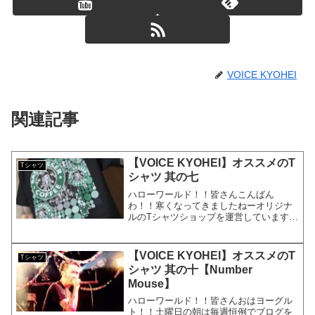
VOICE KYOHEI
関連記事
【VOICE KYOHEI】オススメのT
Tシャツ
シャツ 其の七
ハローワールド！！皆さんこんばん
わ！！寒くなってきましたねーオリジナ
ルのTシャツショップを運営しています元
ビジュアル系バンドマンのKYOHEIで
す。KYOHEI本日もよろしくお願いしま
す！おっす！！今日は僕のお店の宣伝で
【VOICE KYOHEI】オススメのT
Tシャツ
す。。お気軽に見てっ...
シャツ 其の十【Number
Mouse】
ハローワールド！！皆さんおはヨーグル
ト！！土曜日の朝は毎週恒例でブログを