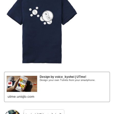
Design by voice_kyohei | UTme!
Design your own T-shirts from your smartphone.
utme.uniqlo.com