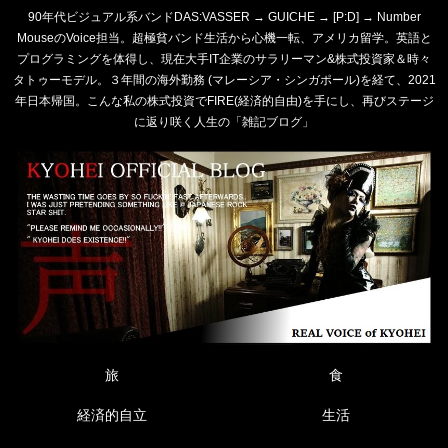
90年代ビジュアル系バンドDAS:VASSER → GUICHE → [P:D] → Number
MouseのVoice担当。超極貧バンド生活から心機一転、アメリカ留学。英語と
プログラミングを体得し、現在大手IT企業のサラリーマン&株式投資家＆時々
タトゥーモデル。３年間の海外勤務 (マレーシア・シンガポール)を経て、2021
年日本帰国。こんな私の株式投資でFIRE(経済的自由)を手にし、再びステージ
に返り咲く人生の「雑記ブログ」
旅
食
経済的自立
生活