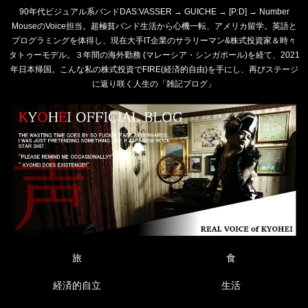
90年代ビジュアル系バンドDAS:VASSER → GUICHE → [P:D] → Number
MouseのVoice担当。超極貧バンド生活から心機一転、アメリカ留学。英語と
プログラミングを体得し、現在大手IT企業のサラリーマン&株式投資家＆時々
タトゥーモデル。３年間の海外勤務 (マレーシア・シンガポール)を経て、2021
年日本帰国。こんな私の株式投資でFIRE(経済的自由)を手にし、再びステージ
に返り咲く人生の「雑記ブログ」
旅
食
経済的自立
生活