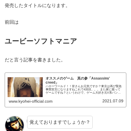
発売したタイトルになります。
前回は
ユービーソフトマニア
だと言う記事を書きました。
オススメのゲーム 其の参「Assassins'
creed」
ハローワールド！！皆さんお元気ですか？東京は再び緊急
事態宣言になりますねこれで4回目。。。また家に籠って
ゲームですね？というわけで、ゲーム大好き元V系バンド
マンKYOHEIです。KYOHEI本日もよろしくお願いしま
す！オススメのゲーム紹介し...
2021.07.09
www.kyohei-official.com
覚えておりますでしょうか？