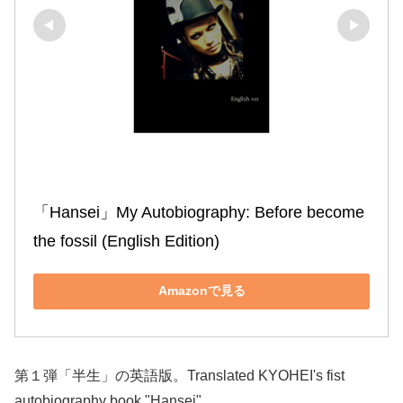
「Hansei」My Autobiography: Before become 
the fossil (English Edition)
Amazonで見る
第１弾「半生」の英語版。Translated KYOHEI's fist
autobiography book "Hansei"