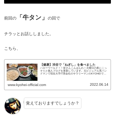
「牛タン」
前回の
の回で
チラッとお話ししました。
こちら、
【健康】渋谷で「ねぎし」を食べました
ハローワールド！！皆さんこんばんわ！火曜日の夜にこっ
そりと個人ブログを更新しています。元ビジュアル系バン
ドマンで現在大手IT系会社のサラリーマンのKYOHEIで
す。KYOHEI本日もよろしくお願いします。本日は、何気
に健康食なんじゃ無いかと...
2022.06.14
www.kyohei-official.com
覚えておりますでしょうか？