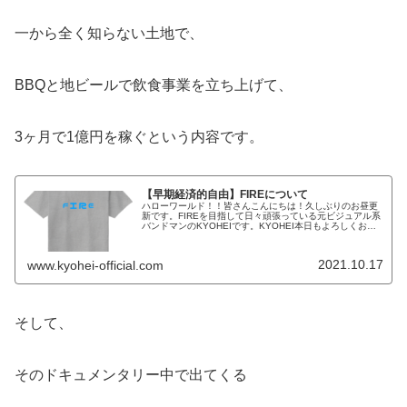
一から全く知らない土地で、
BBQと地ビールで飲食事業を立ち上げて、
3ヶ月で1億円を稼ぐという内容です。
【早期経済的自由】FIREについて
ハローワールド！！皆さんこんにちは！久しぶりのお昼更
新です。FIREを目指して日々頑張っている元ビジュアル系
バンドマンのKYOHEIです。KYOHEI本日もよろしくお願
いします！本日は、「FIRE」とは何ぞや？の話をしたいと
思います。FIR...
2021.10.17
www.kyohei-official.com
そして、
そのドキュメンタリー中で出てくる