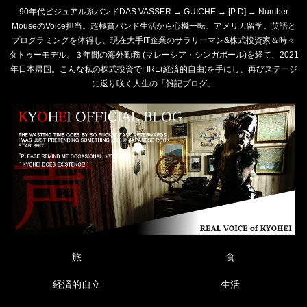
90年代ビジュアル系バンドDAS:VASSER → GUICHE → [P:D] → Number
MouseのVoice担当。超極貧バンド生活から心機一転、アメリカ留学。英語と
プログラミングを体得し、現在大手IT企業のサラリーマン&株式投資家＆時々
タトゥーモデル。３年間の海外勤務 (マレーシア・シンガポール)を経て、2021
年日本帰国。こんな私の株式投資でFIRE(経済的自由)を手にし、再びステージ
に返り咲く人生の「雑記ブログ」
旅
食
経済的自立
生活