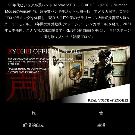
90年代ビジュアル系バンドDAS:VASSER → GUICHE → [P:D] → Number
MouseのVoice担当。超極貧バンド生活から心機一転、アメリカ留学。英語と
プログラミングを体得し、現在大手IT企業のサラリーマン&株式投資家＆時々
タトゥーモデル。３年間の海外勤務 (マレーシア・シンガポール)を経て、2021
年日本帰国。こんな私の株式投資でFIRE(経済的自由)を手にし、再びステージ
に返り咲く人生の「雑記ブログ」
旅
食
経済的自立
生活