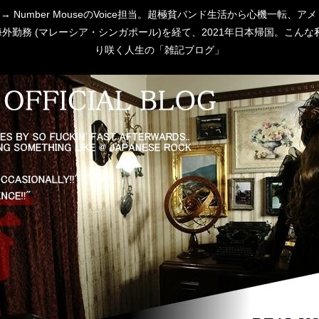
 [P:D] → Number MouseのVoice担当。超極貧バンド生活から心
勤務 (マレーシア・シンガポール)を経て、2021年日本帰国。こんな私
り咲く人生の「雑記ブログ」