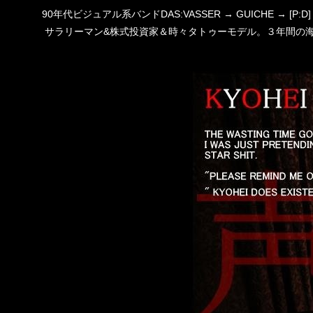
90年代ビジュアル系バンドDAS:VASSER → GUICHE →
サラリーマン&株式投資家＆時々タトゥーモデル。３年間の海外