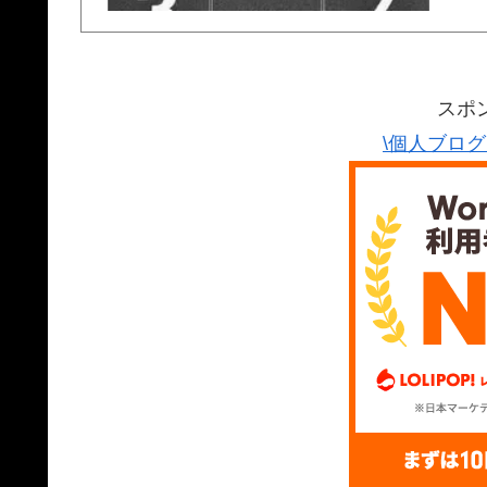
スポ
\個人ブロ