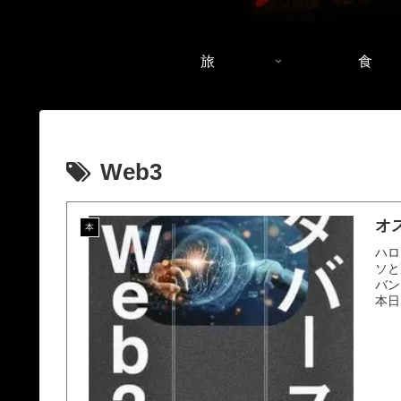
旅
食
Web3
オ
本
ハロ
ソと
バン
本日