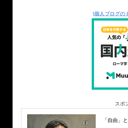
\個人ブログの
スポ
「自由」と「孤独