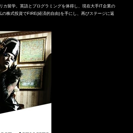
機一転、アメリカ留学。英語とプログラミングを体得し、現在大手IT企業の
の株式投資でFIRE(経済的自由)を手にし、再びステージに返