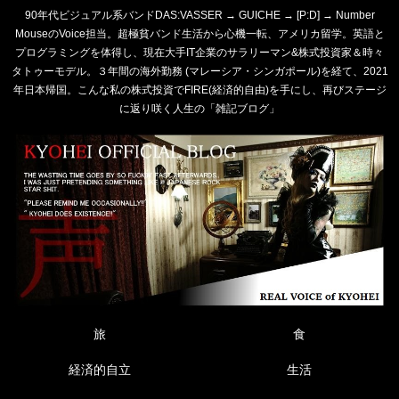
90年代ビジュアル系バンドDAS:VASSER → GUICHE → [P:D] → Number
MouseのVoice担当。超極貧バンド生活から心機一転、アメリカ留学。英語と
プログラミングを体得し、現在大手IT企業のサラリーマン&株式投資家＆時々
タトゥーモデル。３年間の海外勤務 (マレーシア・シンガポール)を経て、2021
年日本帰国。こんな私の株式投資でFIRE(経済的自由)を手にし、再びステージ
に返り咲く人生の「雑記ブログ」
旅
食
経済的自立
生活