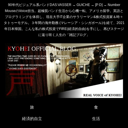
90年代ビジュアル系バンドDAS:VASSER → GUICHE → [P:D] → Number
MouseのVoice担当。超極貧バンド生活から心機一転、アメリカ留学。英語と
プログラミングを体得し、現在大手IT企業のサラリーマン&株式投資家＆時々
タトゥーモデル。３年間の海外勤務 (マレーシア・シンガポール)を経て、2021
年日本帰国。こんな私の株式投資でFIRE(経済的自由)を手にし、再びステージ
に返り咲く人生の「雑記ブログ」
旅
食
経済的自立
生活