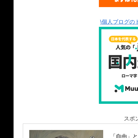
\個人ブログの
スポ
「自由」と「孤独