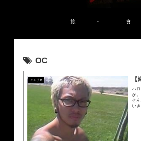
旅
食
OC
【
アメリカ
ハロ
が。
そん
いき