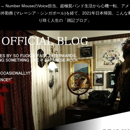
 [P:D] → Number MouseのVoice担当。超極貧バンド生活から心
勤務 (マレーシア・シンガポール)を経て、2021年日本帰国。こんな私
り咲く人生の「雑記ブログ」