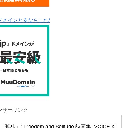
ドメインとるならこれ/
ンサーリンク
」: Freedom and Solitude 詩画集 (VOICE K