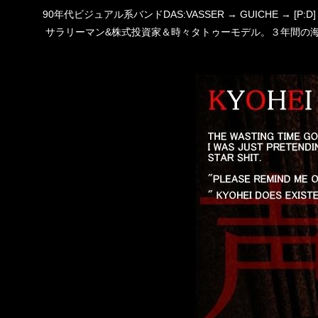
90年代ビジュアル系バンドDAS:VASSER → GUICHE →
サラリーマン&株式投資家＆時々タトゥーモデル。３年間の海外