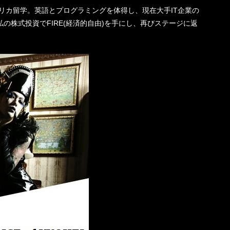
機一転、アメリカ留学。英語とプログラミングを体得し、現在大手IT企業の
の株式投資でFIRE(経済的自由)を手にし、再びステージに返