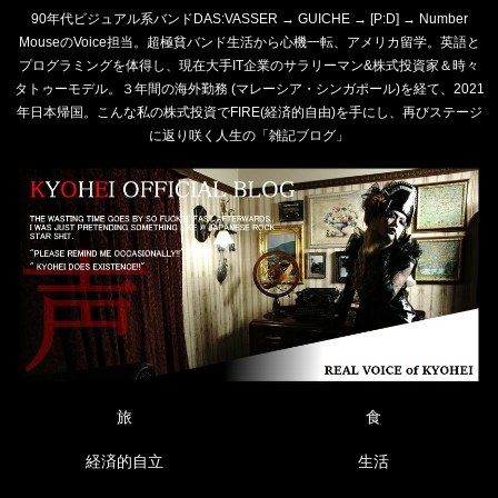
90年代ビジュアル系バンドDAS:VASSER → GUICHE → [P:D] → Number
MouseのVoice担当。超極貧バンド生活から心機一転、アメリカ留学。英語と
プログラミングを体得し、現在大手IT企業のサラリーマン&株式投資家＆時々
タトゥーモデル。３年間の海外勤務 (マレーシア・シンガポール)を経て、2021
年日本帰国。こんな私の株式投資でFIRE(経済的自由)を手にし、再びステージ
に返り咲く人生の「雑記ブログ」
旅
食
経済的自立
生活