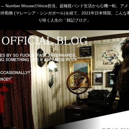
 [P:D] → Number MouseのVoice担当。超極貧バンド生活から心
勤務 (マレーシア・シンガポール)を経て、2021年日本帰国。こんな私
り咲く人生の「雑記ブログ」