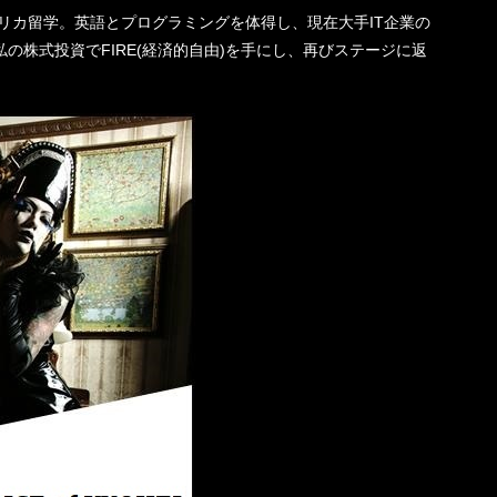
機一転、アメリカ留学。英語とプログラミングを体得し、現在大手IT企業の
の株式投資でFIRE(経済的自由)を手にし、再びステージに返