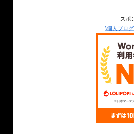
スポ
\個人ブロ