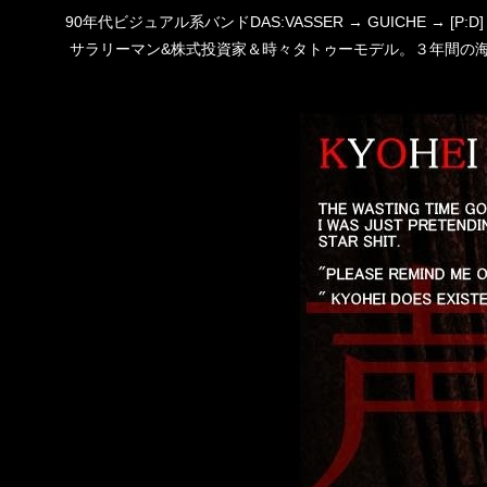
90年代ビジュアル系バンドDAS:VASSER → GUICHE →
サラリーマン&株式投資家＆時々タトゥーモデル。３年間の海外