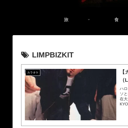
旅
食
LIMPBIZKIT
【
カラオケ
（L
ハロ
ソと
在大
KY