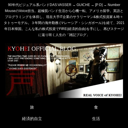
90年代ビジュアル系バンドDAS:VASSER → GUICHE → [P:D] → Number
MouseのVoice担当。超極貧バンド生活から心機一転、アメリカ留学。英語と
プログラミングを体得し、現在大手IT企業のサラリーマン&株式投資家＆時々
タトゥーモデル。３年間の海外勤務 (マレーシア・シンガポール)を経て、2021
年日本帰国。こんな私の株式投資でFIRE(経済的自由)を手にし、再びステージ
に返り咲く人生の「雑記ブログ」
旅
食
経済的自立
生活