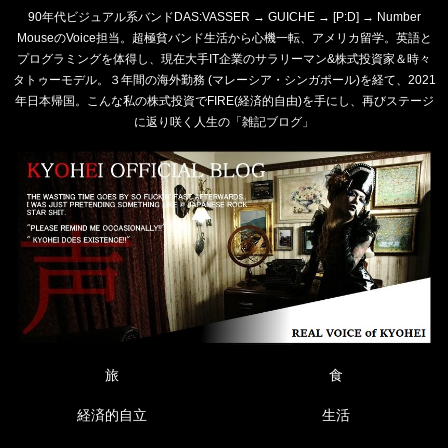
90年代ビジュアル系バンドDAS:VASSER → GUICHE → [P:D] → Number
MouseのVoice担当。超極貧バンド生活から心機一転、アメリカ留学。英語と
プログラミングを体得し、現在大手IT企業のサラリーマン&株式投資家＆時々
タトゥーモデル。３年間の海外勤務 (マレーシア・シンガポール)を経て、2021
年日本帰国。こんな私の株式投資でFIRE(経済的自由)を手にし、再びステージ
に返り咲く人生の「雑記ブログ」
旅
食
経済的自立
生活